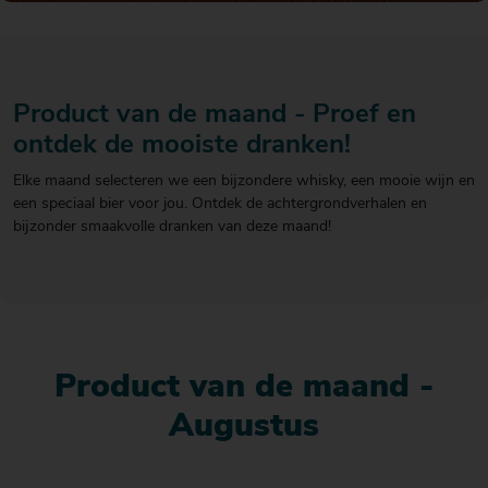
20
20
20
€ 20
€ 20
€ 20
Over Mitra
- €
- €
- €
Actiefolder
25
25
25
Voordelen Mitra Member
Product van de maand - Proef en
€ 25
Klantenservice
- €
ontdek de mooiste dranken!
30
Elke maand selecteren we een bijzondere whisky, een mooie wijn en
een speciaal bier voor jou. Ontdek de achtergrondverhalen en
bijzonder smaakvolle dranken van deze maand!
Product van de maand -
Augustus