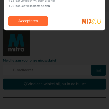
< 18 jaar verkopen wij geen alcohol
< 25 jaar, laat je legitimatie zien
Accepteren
Meld je aan voor onze nieuwsbrief
Vind een winkel bij jou in de buurt