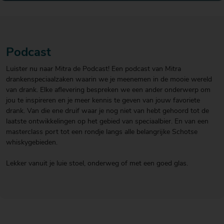
20
20
20
€ 20
€ 20
€ 20
Over Mitra
- €
- €
- €
Actiefolder
25
25
25
Voordelen Mitra Member
Podcast
€ 25
Klantenservice
- €
Luister nu naar Mitra de Podcast! Een podcast van Mitra
30
drankenspeciaalzaken waarin we je meenemen in de mooie wereld
van drank. Elke aflevering bespreken we een ander onderwerp om
jou te inspireren en je meer kennis te geven van jouw favoriete
drank. Van die ene druif waar je nog niet van hebt gehoord tot de
laatste ontwikkelingen op het gebied van speciaalbier. En van een
masterclass port tot een rondje langs alle belangrijke Schotse
whiskygebieden.
Lekker vanuit je luie stoel, onderweg of met een goed glas.