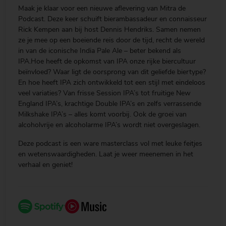
Maak je klaar voor een nieuwe aflevering van Mitra de
Podcast. Deze keer schuift bierambassadeur en connaisseur
Rick Kempen aan bij host Dennis Hendriks. Samen nemen
ze je mee op een boeiende reis door de tijd, recht de wereld
in van de iconische India Pale Ale – beter bekend als
IPA.Hoe heeft de opkomst van IPA onze rijke biercultuur
beïnvloed? Waar ligt de oorsprong van dit geliefde biertype?
En hoe heeft IPA zich ontwikkeld tot een stijl met eindeloos
veel variaties? Van frisse Session IPA’s tot fruitige New
England IPA’s, krachtige Double IPA’s en zelfs verrassende
Milkshake IPA’s – alles komt voorbij. Ook de groei van
alcoholvrije en alcoholarme IPA’s wordt niet overgeslagen.
Deze podcast is een ware masterclass vol met leuke feitjes
en wetenswaardigheden. Laat je weer meenemen in het
verhaal en geniet!