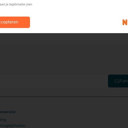
laat je legitimatie zien
cepteren
formule van Mitra drankenspeciaalzaken?
Aan
enservice
ling
lmogelijkheden