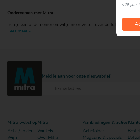
< 25 jaar, 
Ondernemen met Mitra
Ac
Ben je een ondernemer en wil je meer weten over de full franchise 
Lees meer »
Meld je aan voor onze nieuwsbrief
Mitra webshop
Mitra
Aanbiedingen & acties
Klant
Actie / folder
Winkels
Actiefolder
Bestel
Wijn
Over Mitra
Magazine & specials
Betaa