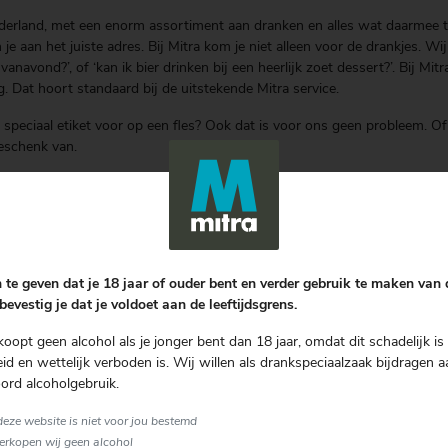
derland, met een enorm assortiment aan dranken en alles wat daarmee t
 je aan het juiste adres. Bij Mitra kom je niet alleen voor de drankjes. W
vanavond?’, of ‘kan ik bier drinken bij een heerlijk zoet dessert?’. Bij 
g. Dat hoort standaard bij de uitstekende Mitra service.
eciaal etiket voor op een fles? Ook dat is voor ons geen probleem. Of h
geschenk van.
r jaar organiseren onze slijters zo’n duizend lokale proeverijen, waar je
iences die we al een aantal jaren met groot succes en enthousiasme orga
maakt Mitra niet uit. Zelfs voor de meest unieke cocktails draaien wij onz
enten. Wij hebben, naast de dranken, de juiste artikelen in huis en wij k
n. Ook dat behoort standaard tot onze service.
 te geven dat je 18 jaar of ouder bent en verder gebruik te maken van
bevestig je dat je voldoet aan de leeftijdsgrens.
koopt geen alcohol als je jonger bent dan 18 jaar, omdat dit schadelijk is 
d en wettelijk verboden is. Wij willen als drankspeciaalzaak bijdragen a
ord alcoholgebruik.
 deze website is niet voor jou bestemd
verkopen wij geen alcohol