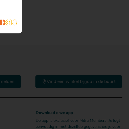
melden
Vind een winkel bij jou in de buurt
Download onze app
De app is exclusief voor Mitra Members. Je logt
eenvoudig in met dezelfde gegevens die je voor