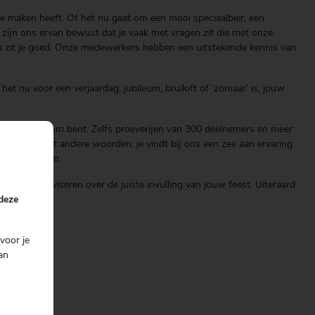
e maken heeft. Of het nu gaat om een mooi speciaalbier, een
ij zijn ons ervan bewust dat je vaak met vragen zit die met onze
Mitra zit je goed. Onze medewerkers hebben een uitstekende kennis van
et nu voor een verjaardag, jubileum, bruiloft of ‘zomaar’ is, jouw
 van harte welkom bent. Zelfs proeverijen van 300 deelnemers en meer
niseren. Met andere woorden, je vindt bij ons een zee aan ervaring
e hand niet om.
unnen je adviseren over de juiste invulling van jouw feest. Uiteraard
 deze
voor je
an