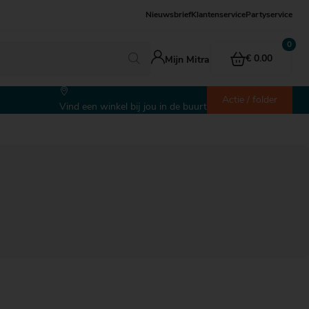
Nieuwsbrief
Klantenservice
Partyservice
€ 0.00
Mijn Mitra
Actie / folder
Vind een winkel bij jou in de buurt