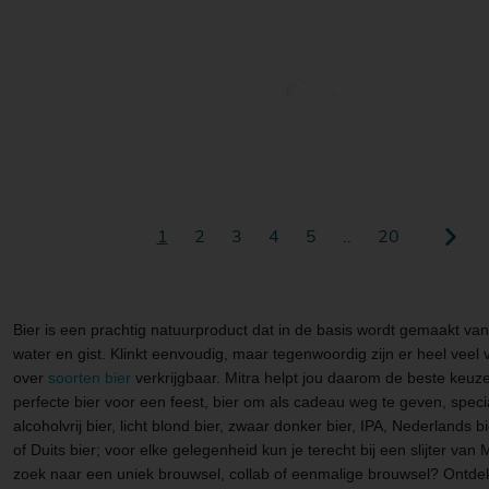
Baladin
Xyauyú Kioke | 50 CL | Barrel Age
42.99
1
2
3
4
5
..
20
Bier is een prachtig natuurproduct dat in de basis wordt gemaakt va
water en gist. Klinkt eenvoudig, maar tegenwoordig zijn er heel veel 
over
soorten bier
verkrijgbaar. Mitra helpt jou daarom de beste keuz
perfecte bier voor een feest, bier om als cadeau weg te geven, speciaa
alcoholvrij bier, licht blond bier, zwaar donker bier, IPA, Nederlands bi
of Duits bier; voor elke gelegenheid kun je terecht bij een slijter van 
zoek naar een uniek brouwsel, collab of eenmalige brouwsel? Ontde