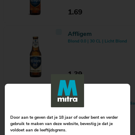
Rochefort
4
Rock City
9
1.69
Rodenbach
2
Rye River
1
Salitos
1
Affligem
Sancti Adalberti
5
Schelde
7
Blond 0.0 | 30 CL | Licht Blond
Schneider
4
Schwarze Rose
1
Sierra Nevada
1
Slotbier
1
St. Bernardus
5
1.39
St. Feuillien
1
Stadshaven
2
Steenberge
1
Alesmith
Straffe Hendrik
6
Yulesmith | 47,3 CL | Imperial Indi
Swinckels
2
Tesselaar
9
Texels
13
Door aan te geven dat je 18 jaar of ouder bent en verder
The Piggy Brewing
3
gebruik te maken van deze website, bevestig je dat je
Tongerlo
2
voldoet aan de leeftijdsgrens.