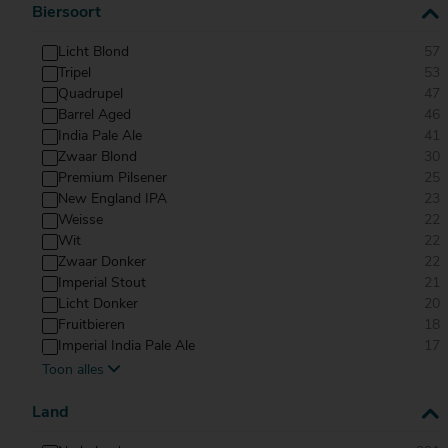
Biersoort
't IJ
Licht Blond
57
Tripel
53
PaasIJ | 33 CL | Lentebok
Quadrupel
47
Barrel Aged
46
India Pale Ale
41
Zwaar Blond
30
Premium Pilsener
25
2.79
New England IPA
23
Weisse
22
Wit
22
't IJ
Zwaar Donker
22
Imperial Stout
Gouden IJ | 33 CL | Licht Blond
21
Licht Donker
20
Fruitbieren
18
Imperial India Pale Ale
17
Toon alles
Imperial New England IPA
14
2.79
Amber
13
Land
Pale Ale
11
Sour Beers
9