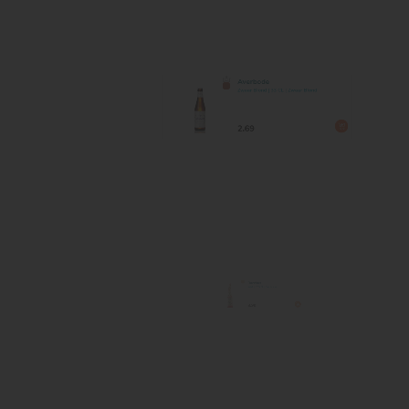
Averbode
Zwaar Blond | 33 CL | Zwaar Blon
2.69
Bacchus
Kriek | 37,5 CL | Fruitbieren
3.99