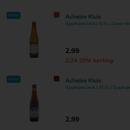
Franziskaner
1
Funky Fluid
8
Gentse Strop
1
Nieuw
Achelse Kluis
Gooische
7
Quadrupel Gold | 33 CL | Zwaar B
Goose Island
20
Gouden Carolus
6
Gouverneur
6
Grimbergen
3
2.99
Grolsch
2
Guinness
4
2.24 25% korting
Gulden Draak
4
Gulpener
10
Heineken
2
Nieuw
Achelse Kluis
Hertog Jan
7
Het Brouwdok
Quadrupel Dark | 33 CL | Quadrup
7
Hoegaarden
2
Homeland
5
Hoop Bier
5
Jever
2
Jopen
12
2.99
Karmeliet
2