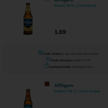
Affligem
Mort Subite
1
Blond | 30 CL | Licht Blond
Muifel
13
Nepo
1
Nøgne Ø
6
Oedipus
6
Old Speckled Hen
1
1.69
Omer
1
Orval
1
Oslo Brewing
2
OSO
1
Ossett
Gratis afhalen
in één van onze 102 winkels
1
Othmar
1
Gratis bezorgen
vanaf € 75.00
Paix Dieu
2
Vandaag besteld
, Zaterdag in huis
Palm
1
Paulaner
3
Pauwel Kwak
1
Peroni
1
Affligem
Petrus
4
Dubbel | 30 CL | Licht Donker
Poesiat & Kater
9
Põhjala
5
Populus 6921
6