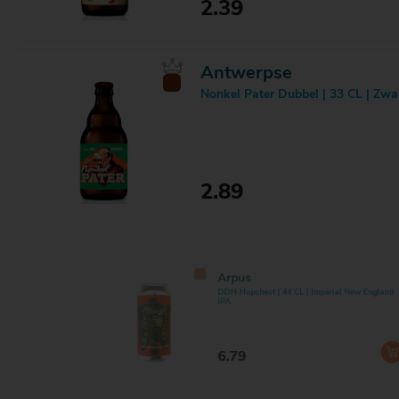
2.39
Antwerpse
Nonkel Pater Dubbel | 33 CL | Zw
2.89
Arpus
DDH Hopchest | 44 CL | Imperial
IPA
6.79