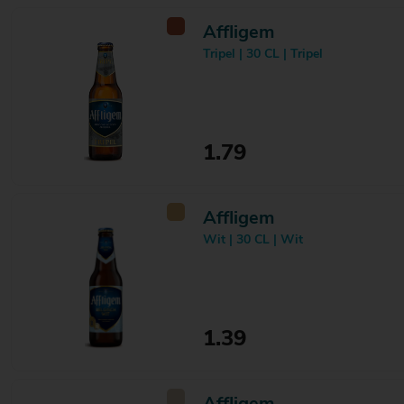
Kasteel
13
Kees
9
Affligem
Kompaan
4
Tripel | 30 CL | Tripel
Krombacher
4
Kwaremont
3
La Goudale
2
La Trappe
15
Lagunitas
1
1.79
Leffe
6
LeFort
2
Liefmans
2
Lindeboom
2
Affligem
Lindemans
4
Wit | 30 CL | Wit
Maallust
6
Maisel's
1
Maneblusser
1
Maredsous
2
Martha
2
1.39
Mitra
1
Moersleutel
13
Mongozo
1
MONKEY BREW
1