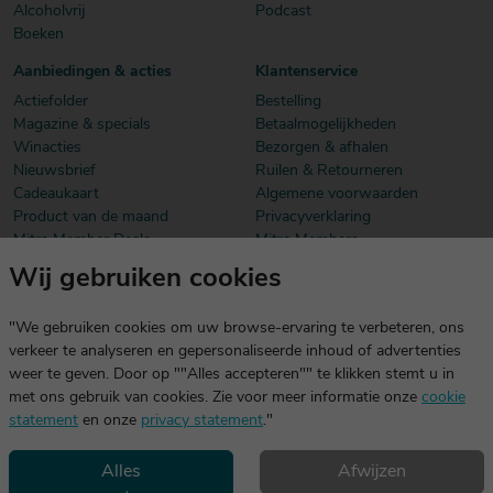
Alcoholvrij
Podcast
Boeken
Aanbiedingen & acties
Klantenservice
Actiefolder
Bestelling
Magazine & specials
Betaalmogelijkheden
Winacties
Bezorgen & afhalen
Nieuwsbrief
Ruilen & Retourneren
Cadeaukaart
Algemene voorwaarden
Product van de maand
Privacyverklaring
Mitra Member Deals
Mitra Members
Wij gebruiken cookies
Download onze app
De app is exclusief voor Mitra Members. Je logt eenvoudig in met
"We gebruiken cookies om uw browse-ervaring te verbeteren, ons
dezelfde gegevens die je voor mitra.nl gebruikt.
verkeer te analyseren en gepersonaliseerde inhoud of advertenties
weer te geven. Door op ""Alles accepteren"" te klikken stemt u in
met ons gebruik van cookies. Zie voor meer informatie onze
cookie
statement
en onze
privacy statement
."
Alles
Afwijzen