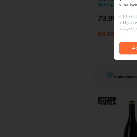
Giftverpakking | 75
verantwo
< 18 jaar,
73.99
< 18 jaar 
< 25 jaar, 
63.99
Ac
Bestell
Gratis afhalen