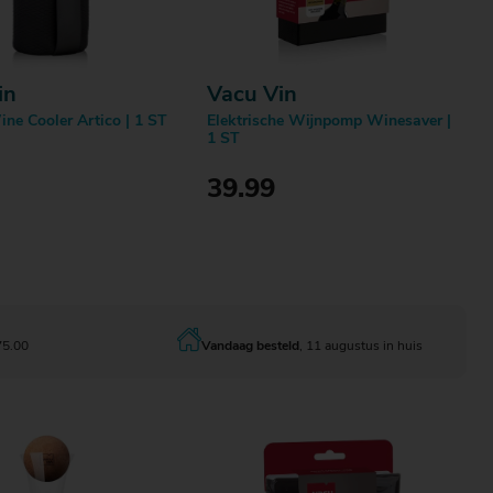
in
Vacu Vin
ine Cooler Artico | 1 ST
Elektrische Wijnpomp Winesaver |
1 ST
39.99
Bestellen
Bestellen
75.00
Vandaag besteld
, 11 augustus in huis