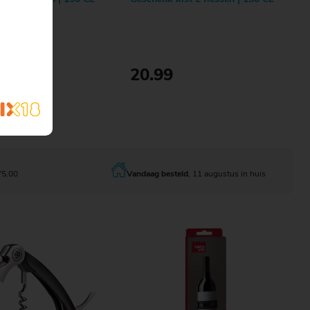
20.99
Bestellen
Bestellen
75.00
Vandaag besteld
, 11 augustus in huis