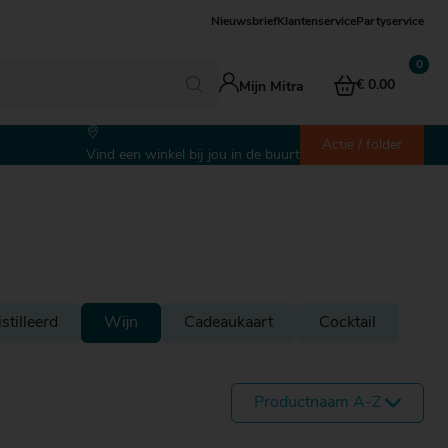
Nieuwsbrief
Klantenservice
Partyservice
€ 0.00
Mijn Mitra
Actie / folder
Vind een winkel bij jou in de buurt
stilleerd
Wijn
Cadeaukaart
Cocktail
Productnaam A-Z