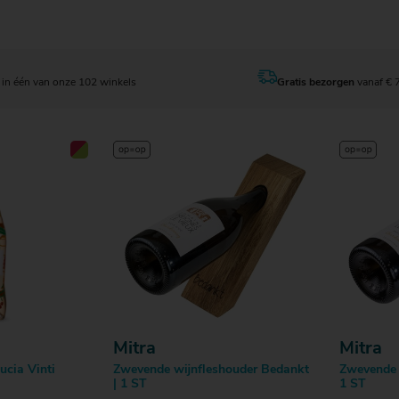
en
Bestellen
in één van onze 102 winkels
Gratis bezorgen
vanaf € 
Mitra
Mitra
ucia Vinti
Zwevende wijnfleshouder Bedankt
Zwevende 
| 1 ST
1 ST