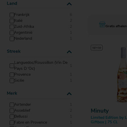
Bestell
Land
Frankrijk
6
Italië
2
Zuid-Afrika
2
Gratis afhalen
Argentinië
1
Nederland
1
Streek
Languedoc/Roussillon (Vin De
1
Pays D 'Oc)
Provence
1
Sicilie
1
Merk
Airtender
1
Minuty
Asseblief
2
Bellussi
1
Limited Edition by L
Giftbox | 75 CL
Fabre en Provence
1