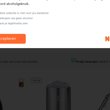
 CL
Glazen | 50 CL
ord alcoholgebruik.
 deze website is niet voor jou bestemd
verkopen wij geen alcohol
laat je legitimatie zien
26.99
25.99
cepteren
en
Bestellen
in één van onze 102 winkels
Gratis bezorgen
vanaf € 