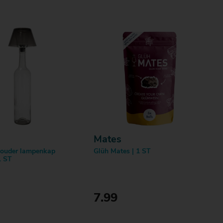
Mates
houder lampenkap
Glüh Mates | 1 ST
1 ST
7.99