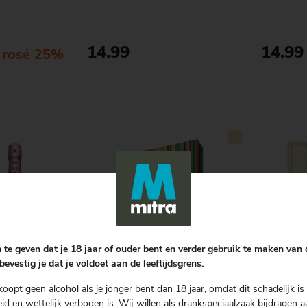
14.99
14.99
e rosé 25%
Doos
Bestellen
 te geven dat je 18 jaar of ouder bent en verder gebruik te maken van
bevestig je dat je voldoet aan de leeftijdsgrens.
don
Pellegrino
Phebu
koopt geen alcohol als je jonger bent dan 18 jaar, omdat dit schadelijk is 
d en wettelijk verboden is. Wij willen als drankspeciaalzaak bijdragen a
In
Passito Di Pantelleria met 2
Geschenkki