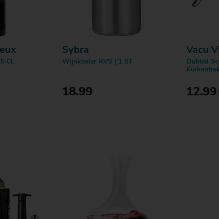
ieux
Sybra
Vacu V
75 CL
Wijnkoeler RVS | 1 ST
Dubbel Sc
Kurkentrek
18.99
12.99
Doos
Bestellen