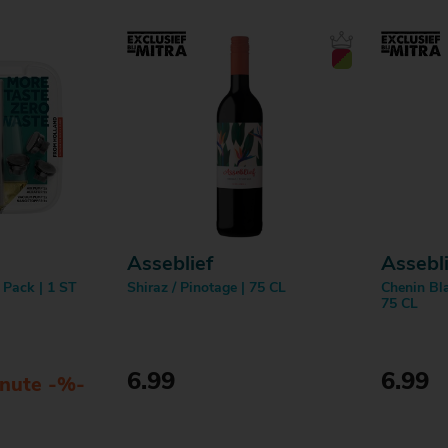
Asseblief
Assebli
 Pack | 1 ST
Shiraz / Pinotage | 75 CL
Chenin Bla
75 CL
6.99
6.99
inute -%-
en
Fles
Doos
Fles