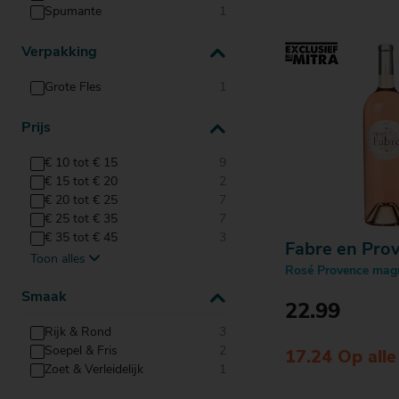
Spumante
1
Verpakking
Grote Fles
1
Prijs
€ 10 tot € 15
9
€ 15 tot € 20
2
€ 20 tot € 25
7
€ 25 tot € 35
7
€ 35 tot € 45
3
Fabre en Pro
Toon alles
€ 45 tot € 55
1
Rosé Provence mag
€ 5 tot € 10
3
Smaak
vanaf € 55
2
22.99
Rijk & Rond
3
Soepel & Fris
2
17.24 Op all
Zoet & Verleidelijk
1