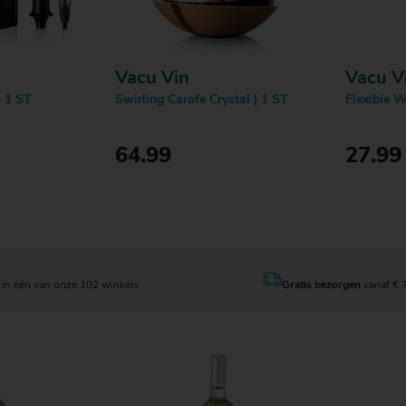
Vacu Vin
Vacu V
 1 ST
Swirling Carafe Crystal | 1 ST
Flexible W
64.99
27.99
en
Bestellen
in één van onze 102 winkels
Gratis bezorgen
vanaf € 