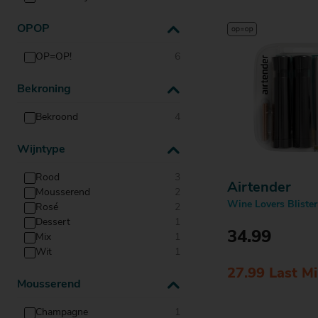
Actiefolder
Voordelen Mitra Member
OPOP
Klantenservice
OP=OP!
6
Bekroning
Bekroond
4
Wijntype
Rood
3
Airtender
Mousserend
2
Wine Lovers Blister
Rosé
2
Dessert
1
34.99
Mix
1
Wit
1
27.99 Last M
Mousserend
Bestell
Champagne
1