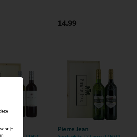
14.99
Bestellen
Bestellen
 deze
s
Pierre Jean
voor je
an
st 2 flessen | 150 CL
Geschenk kist 2 flessen | 150 CL