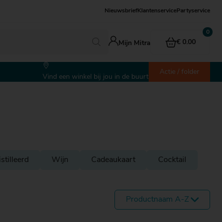
Nieuwsbrief
Klantenservice
Partyservice
€ 0.00
Mijn Mitra
Actie / folder
Vind een winkel bij jou in de buurt
stilleerd
Wijn
Cadeaukaart
Cocktail
Productnaam A-Z