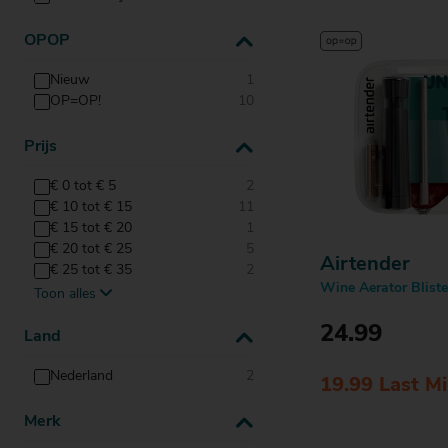
Actiefolder
Voordelen Mitra Member
OPOP
Klantenservice
Nieuw
1
OP=OP!
10
Prijs
€ 0 tot € 5
2
€ 10 tot € 15
11
€ 15 tot € 20
1
€ 20 tot € 25
5
Airtender
€ 25 tot € 35
2
Wine Aerator Bliste
Toon alles
€ 35 tot € 45
2
€ 45 tot € 55
1
24.99
Land
€ 5 tot € 10
10
vanaf € 55
1
Nederland
2
19.99 Last M
Merk
Bestell