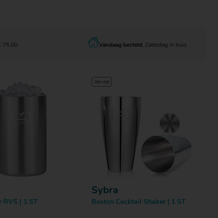
Bestellen
Bestellen
€ 75.00
Vandaag besteld
, Zaterdag in huis
Sybra
r RVS | 1 ST
Boston Cocktail Shaker | 1 ST