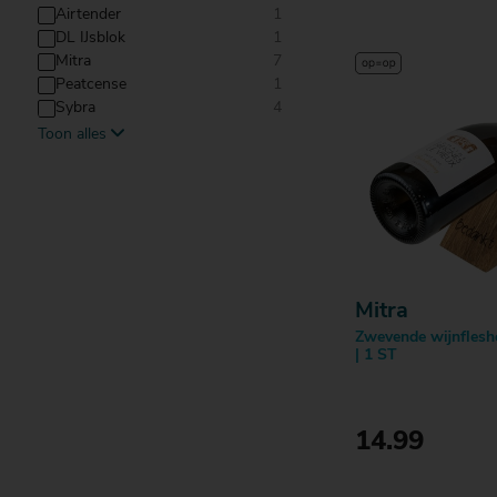
Airtender
1
DL IJsblok
1
Mitra
7
Peatcense
1
Sybra
4
Toon alles
Vacu Vin
19
Mitra
Zwevende wijnflesh
| 1 ST
14.99