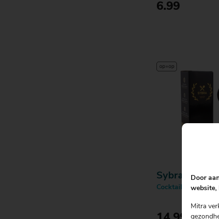
6.99
Bestell
Sybra
Door aan
Cocktail Citruspers 
website, 
Mitra ver
14.99
gezondhei