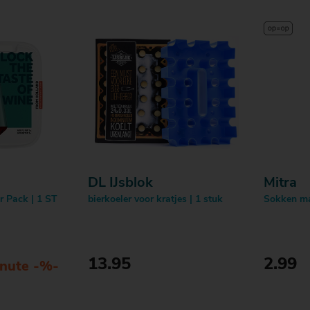
DL IJsblok
Mitra
r Pack | 1 ST
bierkoeler voor kratjes | 1 stuk
Sokken ma
13.95
2.99
inute -%-
en
Bestellen