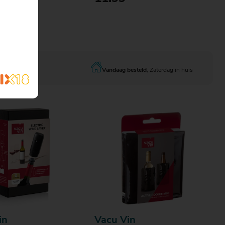
Bestellen
Bestellen
€ 75.00
Vandaag besteld
, Zaterdag in huis
in
Vacu Vin