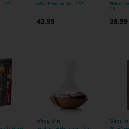
| 1 ST
Wine Premium Set | 1 ST
Elektrisc
1 ST
43.99
39.99
en
Bestellen
Vacu Vin
Vacu V
rs (2 stuks) |
Swirling Carafe Crystal | 1 ST
Wine Saver