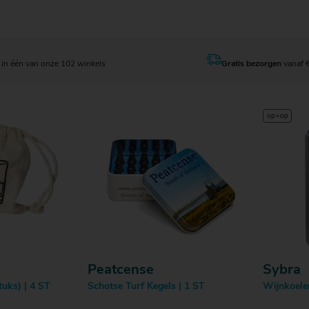
en
Bestellen
in één van onze 102 winkels
Gratis bezorgen
vanaf 
Peatcense
Sybra
uks) | 4 ST
Schotse Turf Kegels | 1 ST
Wijnkoele