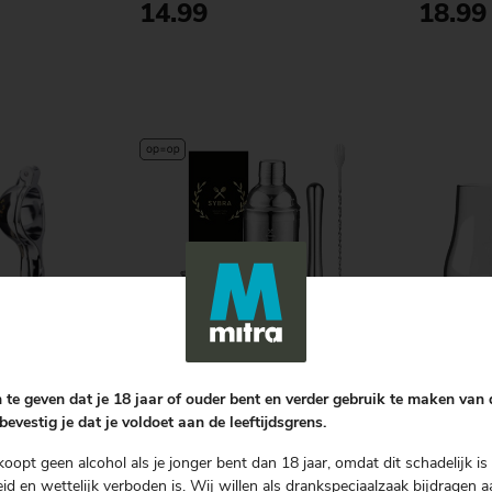
14.99
18.99
en
Bestellen
Sybra
The Gl
 te geven dat je 18 jaar of ouder bent en verder gebruik te maken van
| 1 ST
Premium Cocktailset 7-delig | 1 ST
Whiskygla
bevestig je dat je voldoet aan de leeftijdsgrens.
1 ST
koopt geen alcohol als je jonger bent dan 18 jaar, omdat dit schadelijk is 
29.99
6.99
d en wettelijk verboden is. Wij willen als drankspeciaalzaak bijdragen a