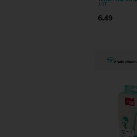
1 ST
6.49
Bestell
Gratis afhalen