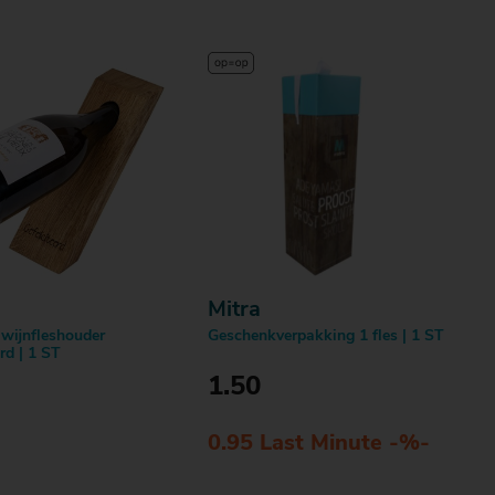
Mitra
wijnfleshouder
Geschenkverpakking 1 fles | 1 ST
erd | 1 ST
1.50
0.95 Last Minute -%-