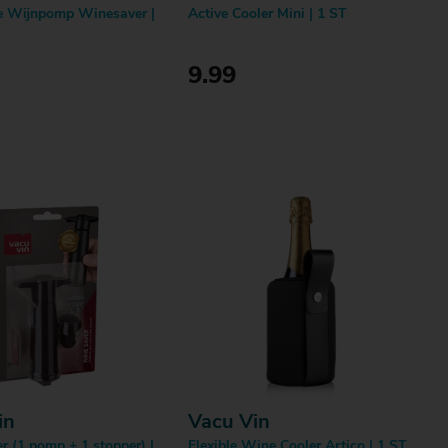
he Wijnpomp Winesaver |
Active Cooler Mini | 1 ST
9.99
Bestellen
Bestellen
in
Vacu Vin
 (1 pomp + 1 stopper) |
Flexible Wine Cooler Artico | 1 ST