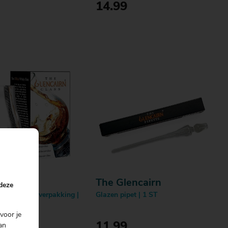
14.99
Bestellen
Bestellen
encairn
The Glencairn
 deze
s in cadeauverpakking |
Glazen pipet | 1 ST
voor je
11.99
an