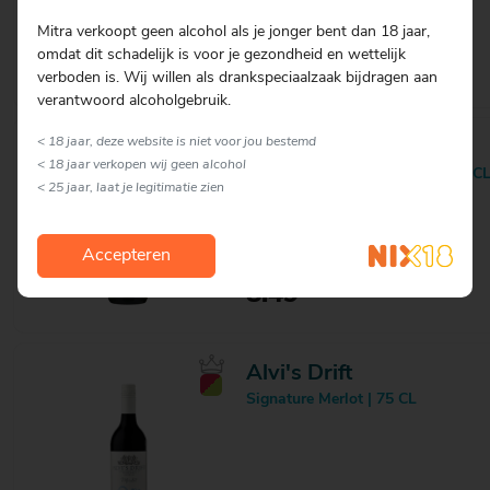
Mitra verkoopt geen alcohol als je jonger bent dan 18 jaar,
omdat dit schadelijk is voor je gezondheid en wettelijk
8.49
verboden is. Wij willen als drankspeciaalzaak bijdragen aan
verantwoord alcoholgebruik.
< 18 jaar, deze website is niet voor jou bestemd
Alvi's Drift
< 18 jaar verkopen wij geen alcohol
Signature Sauvignon Blanc | 75 C
< 25 jaar, laat je legitimatie zien
Accepteren
8.49
Alvi's Drift
Signature Merlot | 75 CL