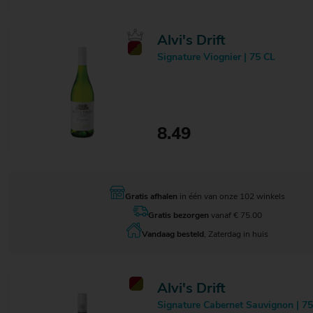
Spring Creek
1
Tahbilk
2
Tantore
1
Alvi's Drift
Temporada
8
Signature Viognier | 75 CL
Tonino
3
Torres
1
Ventisquero
7
Vereinigte Hospitien
1
Veuve Clicquot
4
8.49
Victor Berard
5
Villa Maria
1
Vinada
5
Viticcio
7
Gratis afhalen
in één van onze 102 winkels
Weinzierl
2
Wine by Nature
4
Gratis bezorgen
vanaf € 75.00
Winzer Krems
2
Vandaag besteld
, Zaterdag in huis
Yali
10
Alvi's Drift
Signature Cabernet Sauvignon | 7