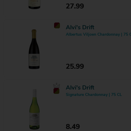
27.99
Mira Me
2
Mission de Cénac
1
Moët & Chandon
11
Moksha
1
Alvi's Drift
Montesierra
4
Albertus Viljoen Chardonnay | 75 
Moscatel Valencia
1
Muscat de Samos
1
Narratur
3
Patriaki
1
Pellegrino
5
25.99
Peter Mertes
2
Preignes le Vieux
21
Quady
1
Quinta de Chocapalha
2
Alvi's Drift
Rauschgold Engel
1
Signature Chardonnay | 75 CL
Reve d'un jour
1
Ruinart
3
Sandiliano
2
Sartori
15
Siebrand
2
8.49
Somersby
2