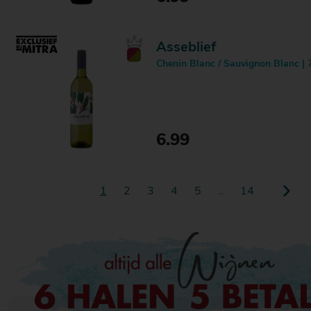
Asseblief
Chenin Blanc / Sauvignon Blanc | 
6.99
1
2
3
4
5
..
14