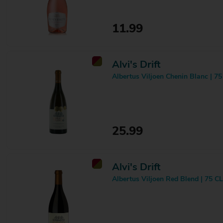
La Piuma
4
La Trinité
1
Laurent Perrachon & Fils
4
11.99
Le Pezze
1
Les Confréries
3
Light Live
6
Alvi's Drift
Lighthouse
3
Lolea
1
Albertus Viljoen Chenin Blanc | 75
Lorgeril
4
Los Vascos
4
Luis The Marinero
1
Lyngrove
16
Magners
2
25.99
Maison Duffour
1
Maria Laflor
3
Martini
3
Alvi's Drift
McPherson
7
Albertus Viljoen Red Blend | 75 CL
Melini
4
Messapi
2
Michel Schneider
7
Miguel Torres
2
Minuty
3