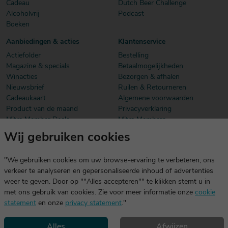
Cadeau
Dutch Beer Challenge
Alcoholvrij
Podcast
Boeken
Aanbiedingen & acties
Klantenservice
Actiefolder
Bestelling
Magazine & specials
Betaalmogelijkheden
Winacties
Bezorgen & afhalen
Nieuwsbrief
Ruilen & Retourneren
Cadeaukaart
Algemene voorwaarden
Product van de maand
Privacyverklaring
Mitra Member Deals
Mitra Members
Wij gebruiken cookies
Download onze app
De app is exclusief voor Mitra Members. Je logt eenvoudig in met
"We gebruiken cookies om uw browse-ervaring te verbeteren, ons
dezelfde gegevens die je voor mitra.nl gebruikt.
verkeer te analyseren en gepersonaliseerde inhoud of advertenties
weer te geven. Door op ""Alles accepteren"" te klikken stemt u in
met ons gebruik van cookies. Zie voor meer informatie onze
cookie
statement
en onze
privacy statement
."
Alles
Afwijzen