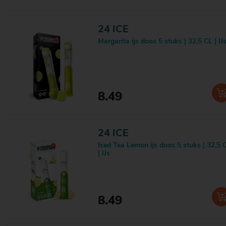
Cranberry Liefde
1
D(r)ankjewel
1
Damrak
1
24 ICE
Dark Mark
2
Margarita ijs doos 5 stuks | 32,5 CL | IJ
De Jongens van Oud West
7
De Kuyper
45
De Montal
40
De Verdwenen Rum
1
Devilshot
1
8.49
Diplomatico
1
Disaronno
5
DOM Bénédictine
1
Don Julio
2
24 ICE
Don Papa
4
Iced Tea Lemon ijs doos 5 stuks | 32,5 
Don Ramon
1
| IJs
Dooley's
2
Drambuie
2
Dreadlock Bay
2
Dropshot
2
8.49
Drumshanbo
2
Dujardin
2
Dunetti
1