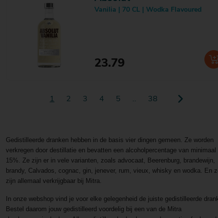
Rey Campero
1
Vanilia | 70 CL | Wodka Flavoured
Rhum J.M
1
Ricard
1
Rocketshot
4
Roku
2
Rom Tambu
2
23.79
Ron Abuelo
7
Ron Arehucas
2
Ron Cubay
3
1
2
3
4
5
..
38
Ron Miel
3
Ron Perla
2
Ron Zacapa
1
Ronsin
1
Gedistilleerde dranken hebben in de basis vier dingen gemeen. Ze worden
Rushkinoff
1
verkregen door destillatie en bevatten een alcoholpercentage van minimaal
Rutger van Barneveld
1
15%. Ze zijn er in vele varianten, zoals advocaat, Beerenburg, brandewijn,
Rutte
9
brandy, Calvados, cognac, gin, jenever, rum, vieux, whisky en wodka. En 
Safari
2
zijn allemaal verkrijgbaar bij Mitra.
Saigon Baigur
1
Salmari
3
In onze webshop vind je voor elke gelegenheid de juiste gedistilleerde dran
Salmattie
1
Bestel daarom jouw gedistilleerd voordelig bij een van de Mitra
Salmiacello
1