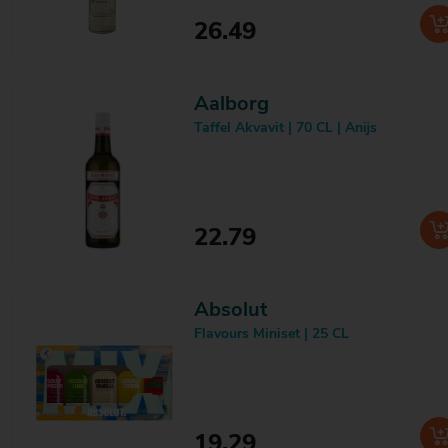
Merry's
3
26.49
Merrys
1
Merser
1
Metaxa
2
Aalborg
Meukow
2
Mispelblom
2
Taffel Akvavit | 70 CL | Anijs
Mitra
3
Molinari
3
Monin
2
Monkey 47
1
Monkey Balls
1
22.79
Monte Alban
1
Mount Gay
1
Mozart
7
Absolut
Mr. Jekyll
1
Myer's
Flavours Miniset | 25 CL
2
Naud
8
Needle
4
Nemiroff
2
Neut
3
Niks
1
19.29