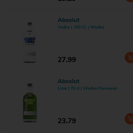
Nobel
3
Nog Eendje Dan
1
Nolet
2
Absolut
Nordes
2
Vodka | 100 CL | Wodka
Nozem Oil
6
Old Captain
5
Olifant
1
Opihr
1
Opkickertje
2
27.99
Orange Split
1
Osborne
1
Ouzo 12
1
Oyster
1
Absolut
Pallini
2
Lime | 70 cl | Wodka Flavoured
Pampero
3
Parade
1
Park Mizunara
1
Passimoncello
2
Passoã
2
23.79
Peachtree
3
Pechery
1