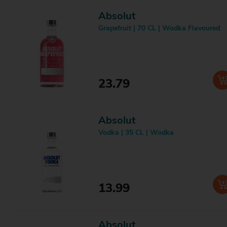
Pernod
1
Pimm's
1
Absolut
Pinaq
4
Grapefruit | 70 CL | Wodka Flavoured
Pisang Ambon
1
Pistoleros
2
Pitstop
2
Pitu
1
PK-TJE
1
23.79
Plantiac
1
Plomari
1
Poliakov
1
Pollen
Absolut
1
Ponche Caballero
1
Vodka | 35 CL | Wodka
Ponche Kuba
1
Poseidon
3
Pott
1
Pravda
8
Puschkin
5
13.99
Rabsz
1
Ramazzotti
1
Rémy Martin
3
Absolut
Renegade
4