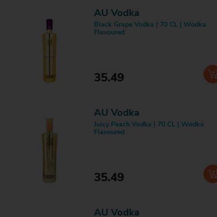
Kahlúa
1
AU Vodka
Keizerbitter
1
Black Grape Vodka | 70 CL | Wodka
Kersie
1
Flavoured
Kesbeke
3
Ketel 1
4
Ketel One
1
Kirsberry
1
35.49
Kleiner Klopfer
3
Koekie
1
Koffiekaatje
1
Koreman's
5
AU Vodka
Krijtje
1
Juicy Peach Vodka | 70 CL | Wodka
Kruipolie
1
Flavoured
Kuemmerling
1
Kwai Feh
1
La Celebracion
4
La Herencia
1
35.49
Lara
2
Lavish
19
Le Favori
1
Legner
2
AU Vodka