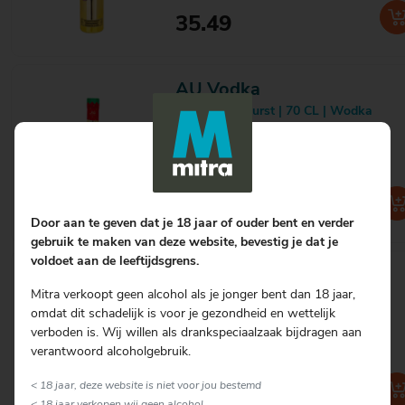
Godet
9
35.49
Gold dry
1
Gordon's
11
Gorter
3
Gozio
1
AU Vodka
Grand Marnier
3
Strawberry Burst | 70 CL | Wodka
Grasovka
1
Flavoured
Greenall's
3
Grey Goose
5
Gummy Bear
1
Hampden
2
35.49
Hartevelt
3
Door aan te geven dat je 18 jaar of ouder bent en verder
Hasselt
1
gebruik te maken van deze website, bevestig je dat je
Havana Club
3
voldoet aan de leeftijdsgrens.
Hayman's
5
AU Vodka
Helenas
1
Mitra verkoopt geen alcohol als je jonger bent dan 18 jaar,
Green Watermelon Vodka | 70 CL |
Hendrick's
6
Wodka Flavoured
omdat dit schadelijk is voor je gezondheid en wettelijk
Henkes
3
verboden is. Wij willen als drankspeciaalzaak bijdragen aan
Hennessy
5
verantwoord alcoholgebruik.
Hollandse Stroopwafel
1
Hooghoudt
11
< 18 jaar, deze website is niet voor jou bestemd
35.49
Hoppe
2
< 18 jaar verkopen wij geen alcohol