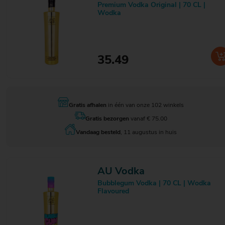
Premium Vodka Original | 70 CL |
Fisk
5
Wodka
Flacon de Cuisine
10
Flokoff Skaya
3
Florum
1
Floryn
2
35.49
Flügel
2
Francoli
13
Frangelico
1
Frapin
7
Funny
1
Gratis afhalen
in één van onze 102 winkels
Galliano
1
Gratis bezorgen
vanaf € 75.00
Gastronomic
1
Gecko
5
Vandaag besteld
, 11 augustus in huis
Gekkeikan
1
Ghino
1
Gibson's
3
AU Vodka
Giffard
1
Bubblegum Vodka | 70 CL | Wodka
Gin Mare
1
Flavoured
GinSin
3
Glen's
3
Goblet
1