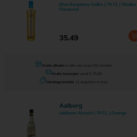
Licor 35
1
Blue Raspberry Vodka | 70 CL | Wodka
Licor 43
9
Flavoured
Licor Amor
2
Licor Beirao
1
Licor Soleado
1
Lime Bro's
4
35.49
Linie
1
Liquorice
1
Loft
2
Lotte Chilsung
6
Louers
2
Gratis afhalen
in één van onze 102 winkels
Lunazul
2
Gratis bezorgen
vanaf € 75.00
Luxardo
2
Vandaag besteld
, 11 augustus in huis
Malibu
5
Mandarine Napoléon
1
Marcati
4
Marienburg
1
Aalborg
Martell
2
Jubileum Akvavit | 70 CL | Overige
Mates
3
Matusalem
2
Mavromatis
1
Menard
1