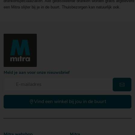
drankenspeciaalzaken. Alle gedistilleerde dranken worden gratis afgeleverd 
Santa Ana
1
een Mitra slijter bij je in de buurt. Thuisbezorgen kan natuurlijk ook.
Santa Maria al Monte
8
Santocci
2
Sayah
1
Schelvispekel
2
Schermer
3
Schipperbitter
1
Schrobbelèr
8
Schylger
2
Seedlip
3
Shanky's Whip
3
Meld je aan voor onze nieuwsbrief
Sheridan
1
Shot Starz
1
Sierra
4
Sir. James 101
3
Skyy
1
Vind een winkel bij jou in de buurt
Smirnoff
16
Soberano
1
Sonnema
6
Soplica
13
Sourz
5
Mitra webshop
Mitra