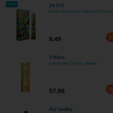
Nieuw
Dutch Drop
1
24 ICE
Dutch Dynamite
1
Nozem IJsco doos 5 stuks | 32,5 CL | IJs
Duthingham
1
Edinburgh
8
Eelaart
1
El Dorado
4
Eliterna
1
8.49
ELPicu
4
Els la Vera
1
Engels Dropje
1
3 Kilos
Eristoff
2
Esbjærg
3
Gold Vodka | 100 CL | Wodka
F.Mugnier
1
Feigling
3
Fernet-Branca
1
Filliers
21
Finlandia
1
57.99
Fiorente
1
Fiorito
1
Fireball
2
AU Vodka
Fireman
1