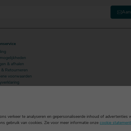
Aan
enservice
ling
lmogelijkheden
gen & afhalen
n & Retourneren
ene voorwaarden
yverklaring
 Members
ns verkeer te analyseren en gepersonaliseerde inhoud of advertenties 
ons gebruik van cookies. Zie voor meer informatie onze
cookie statement