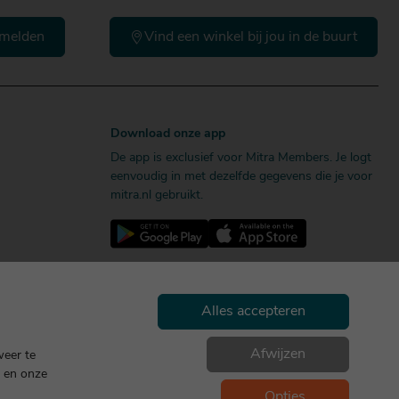
melden
Vind een winkel bij jou in de buurt
Download onze app
De app is exclusief voor Mitra Members. Je logt
eenvoudig in met dezelfde gegevens die je voor
mitra.nl gebruikt.
Alles accepteren
Afwijzen
weer te
en onze
Geniet, maar drink met mate. Geen 18 geen alcohol
Opties