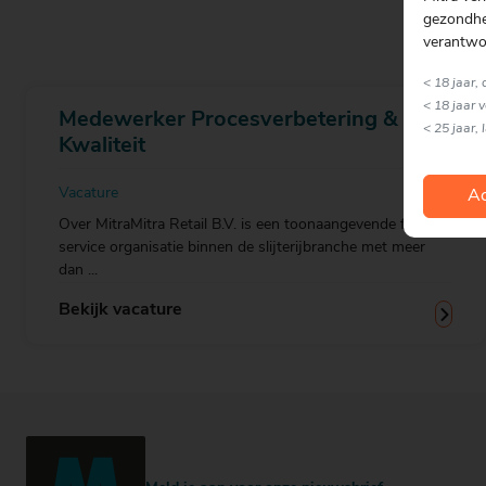
gezondhei
verantwo
< 18 jaar,
< 18 jaar 
Medewerker Procesverbetering &
< 25 jaar, 
Kwaliteit
Vacature
Ac
Over MitraMitra Retail B.V. is een toonaangevende full-
service organisatie binnen de slijterijbranche met meer
dan ...
Bekijk vacature