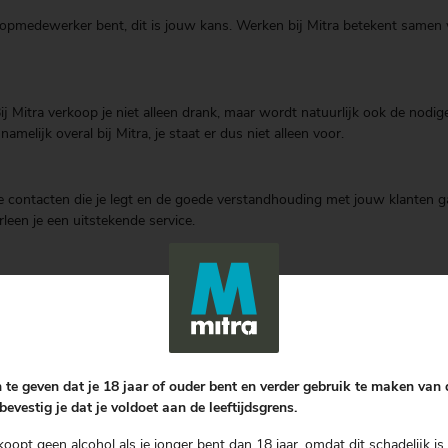
verkoopmedewerker bent, dit is jouw kans. Werken bij Mitra betekent sam
 Mitra verkoop je niet alleen drank, maar wordt natuurlijk ook de nodige 
lijk overal bij Mitra, je staat er dus niet alleen voor.
 De contacten die je legt en de goede verstandhouding met jouw klanten gaa
een je een uitstekende service.
e van nature een enthousiaste vriendelijkheid die aanstekelijk werkt, de
rgt samen met het team voor de juiste laagdrempeligheid voor de klant. 
j zoeken!
erse functies. Bekijk met frisse moed, de juiste mentaliteit en veel plez
 te geven dat je 18 jaar of ouder bent en verder gebruik te maken van
bevestig je dat je voldoet aan de leeftijdsgrens.
koopt geen alcohol als je jonger bent dan 18 jaar, omdat dit schadelijk is 