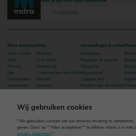
Meld je aan voor onze nieuwsbrief
Mitra webshop
Mitra
Aanbiedingen & acties
Klant
Actie / folder
Winkels
Actiefolder
Bestel
Wijn
Over Mitra
Magazine & specials
Betaa
Whisky
Werken bij
Winacties
Bezor
Bier
Ondernemen met Mitra
Nieuwsbrief
Ruile
Gedistilleerd
Nieuws
Cadeaukaart
Algem
Aperitieven
Contact
Product van de maand
Privac
Cadeau
Dutch Beer Challenge
Mitra Member Deals
Mitra
Alcoholvrij
Podcast
Boeken
Wij gebruiken cookies
"We gebruiken cookies om uw browse-ervaring te verbeteren, o
geven. Door op ""Alles accepteren"" te klikken stemt u in met 
privacy statement
."