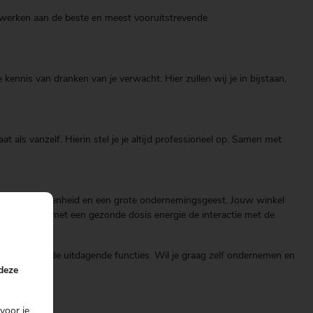
en werken aan de beste en meest vooruitstrevende
kennis van dranken van je verwacht. Hier zullen wij je in bijstaan,
t als vanzelf. Hierin stel je je altijd professioneel op. Samen met
 juiste betrokkenheid en een grote ondernemingsgeest. Jouw winkel
En wanneer je met een gezonde dosis energie de interactie met de
ier onderstaande uitdagende functies. Wil je graag zelf ondernemen en
 deze
voor je