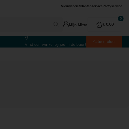
Nieuwsbrief
Klantenservice
Partyservice
€ 0.00
Mijn Mitra
Actie / folder
Vind een winkel bij jou in de buurt