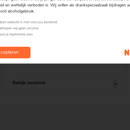
d en wettelijk verboden is. Wij willen als drankspeciaalzaak bijdragen a
ord alcoholgebruik.
 deze website is niet voor jou bestemd
verkopen wij geen alcohol
Acquisiteur Retail
laat je legitimatie zien
Vacature
cepteren
Over Mitra Mitra Retail B.V. is een toonaangevende full-
service organisatie binnen de slijterijbranche met meer...
Bekijk vacature