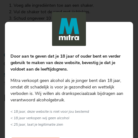
Voeg alle ingrediënten toe aan een shaker.
Vul de shaker tot de rand met ijsblokjes.
Schud ongeveer 10 seconden.
Verwijder de ijsblokjes en schud nogmaals 10 seconden
zonder ijs.
Serveer de cocktail in een rocks glas gevuld met ijsblokjes.
Garneer met de citroenschil en maraschino kers.
Garnering
Door aan te geven dat je 18 jaar of ouder bent en verder
gebruik te maken van deze website, bevestig je dat je
Citroenschil & maraschino kers
voldoet aan de leeftijdsgrens.
Soort glas
Mitra verkoopt geen alcohol als je jonger bent dan 18 jaar,
Tumbler
omdat dit schadelijk is voor je gezondheid en wettelijk
verboden is. Wij willen als drankspeciaalzaak bijdragen aan
Lekker om erbij te serveren
verantwoord alcoholgebruik.
< 18 jaar, deze website is niet voor jou bestemd
< 18 jaar verkopen wij geen alcohol
< 25 jaar, laat je legitimatie zien