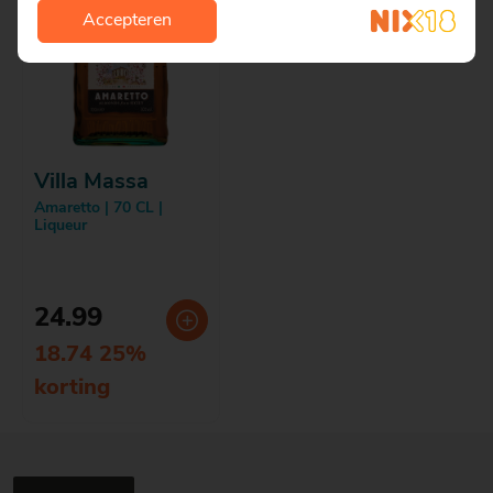
Accepteren
Villa Massa
Amaretto | 70 CL |
Liqueur
24.99
18.74 25%
korting