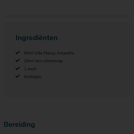
Ingrediënten
60ml Villa Massa Amaretto
30ml vers citroensap
1 eiwit
IJsblokjes
Bereiding