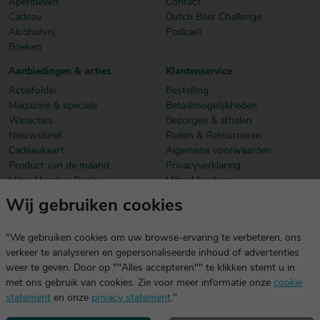
Aperitieven
Contact
Cadeau
Dutch Beer Challenge
Alcoholvrij
Podcast
Boeken
Aanbiedingen & acties
Klantenservice
Actiefolder
Bestelling
Magazine & specials
Betaalmogelijkheden
Winacties
Bezorgen & afhalen
Nieuwsbrief
Ruilen & Retourneren
Cadeaukaart
Algemene voorwaarden
Product van de maand
Privacyverklaring
Mitra Member Deals
Mitra Members
Wij gebruiken cookies
Download onze app
De app is exclusief voor Mitra Members. Je logt eenvoudig in met
"We gebruiken cookies om uw browse-ervaring te verbeteren, ons
dezelfde gegevens die je voor mitra.nl gebruikt.
verkeer te analyseren en gepersonaliseerde inhoud of advertenties
weer te geven. Door op ""Alles accepteren"" te klikken stemt u in
met ons gebruik van cookies. Zie voor meer informatie onze
cookie
statement
en onze
privacy statement
."