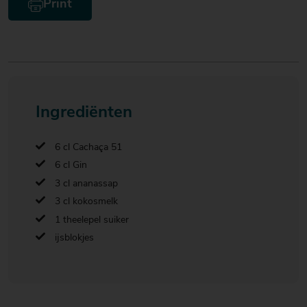
Print
Ingrediënten
6 cl Cachaça 51
6 cl Gin
3 cl ananassap
3 cl kokosmelk
1 theelepel suiker
ijsblokjes