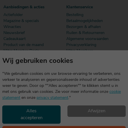
Aanbiedingen & acties
Klantenservice
Actiefolder
Bestelling
Magazine & specials
Betaalmogelijkheden
Winacties
Bezorgen & afhalen
Nieuwsbrief
Ruilen & Retourneren
Cadeaukaart
Algemene voorwaarden
Product van de maand
Privacyverklaring
Mitra Member Deals
Mitra Members
Wij gebruiken cookies
Download onze app
De app is exclusief voor Mitra Members. Je logt eenvoudig in met
"We gebruiken cookies om uw browse-ervaring te verbeteren, ons
dezelfde gegevens die je voor mitra.nl gebruikt.
verkeer te analyseren en gepersonaliseerde inhoud of advertenties
weer te geven. Door op ""Alles accepteren"" te klikken stemt u in
met ons gebruik van cookies. Zie voor meer informatie onze
cookie
statement
en onze
privacy statement
."
Alles
Afwijzen
accepteren
Geniet, maar drink met mate. Geen 18 geen alcohol
©2026 Mitra -
Disclaimer
en
copyright
- Verantwoord