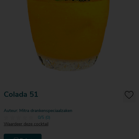
20
20
20
€ 20
€ 20
€ 20
Over Mitra
- €
- €
- €
Actiefolder
25
25
25
Voordelen Mitra Member
€ 25
Klantenservice
- €
30
Colada 51
Auteur: Mitra drankenspeciaalzaken
0/5 (0)
Waardeer deze cocktail