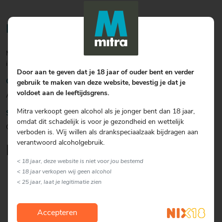
Bereiding
Mix alle ingrediënten in een cocktailshaker en serveer de Colada 51
in een cocktailglas met een schijfje ananas op de rand van het glas
Door aan te geven dat je 18 jaar of ouder bent en verder
Garnering
gebruik te maken van deze website, bevestig je dat je
voldoet aan de leeftijdsgrens.
Ananas
Mitra verkoopt geen alcohol als je jonger bent dan 18 jaar,
Soort glas
omdat dit schadelijk is voor je gezondheid en wettelijk
Overig
verboden is. Wij willen als drankspeciaalzaak bijdragen aan
verantwoord alcoholgebruik.
Lekker om erbij te serveren
< 18 jaar, deze website is niet voor jou bestemd
< 18 jaar verkopen wij geen alcohol
< 25 jaar, laat je legitimatie zien
Accepteren