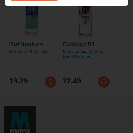
Duthingham
Cachaça 51
Dry Gin | 70 CL | Gin
Pirassununga | 70 CL |
Rum Flavoured
13.29
22.49