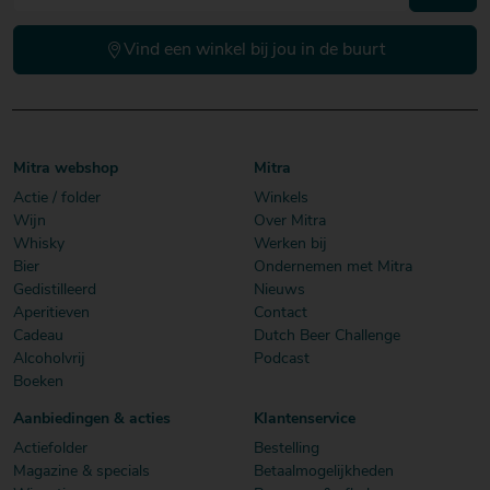
Vind een winkel bij jou in de buurt
Mitra webshop
Mitra
Actie / folder
Winkels
Wijn
Over Mitra
Whisky
Werken bij
Bier
Ondernemen met Mitra
Gedistilleerd
Nieuws
Aperitieven
Contact
Cadeau
Dutch Beer Challenge
Alcoholvrij
Podcast
Boeken
Aanbiedingen & acties
Klantenservice
Actiefolder
Bestelling
Magazine & specials
Betaalmogelijkheden