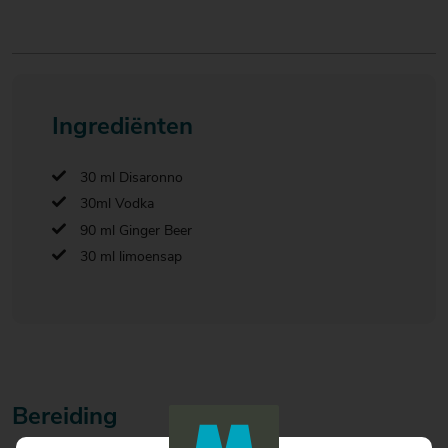
Ingrediënten
30 ml Disaronno
30ml Vodka
90 ml Ginger Beer
30 ml limoensap
Bereiding