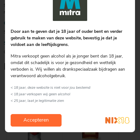
Schenk alle ingrediënten in een (mule)glas gevuld met ijs. Garneer
met een schijfje limoen en gember.
Garnering
Door aan te geven dat je 18 jaar of ouder bent en verder
Schijfje limoen en gember
gebruik te maken van deze website, bevestig je dat je
Soort glas
voldoet aan de leeftijdsgrens.
Overig
Mitra verkoopt geen alcohol als je jonger bent dan 18 jaar,
omdat dit schadelijk is voor je gezondheid en wettelijk
Lekker om erbij te serveren
verboden is. Wij willen als drankspeciaalzaak bijdragen aan
verantwoord alcoholgebruik.
< 18 jaar, deze website is niet voor jou bestemd
< 18 jaar verkopen wij geen alcohol
< 25 jaar, laat je legitimatie zien
Accepteren