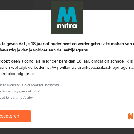
Bereiding
Een heerlijke cocktail, brengt u in 
Garnering
 te geven dat je 18 jaar of ouder bent en verder gebruik te maken van
bevestig je dat je voldoet aan de leeftijdsgrens.
Kers en schijfje limoen
koopt geen alcohol als je jonger bent dan 18 jaar, omdat dit schadelijk is 
Soort glas
d en wettelijk verboden is. Wij willen als drankspeciaalzaak bijdragen a
Overig
ord alcoholgebruik.
 deze website is niet voor jou bestemd
verkopen wij geen alcohol
laat je legitimatie zien
cepteren