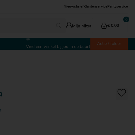
Nieuwsbrief
Klantenservice
Partyservice
€ 0.00
Mijn Mitra
Actie / folder
Vind een winkel bij jou in de buurt
a
n