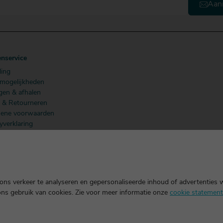
Aan
enservice
ling
lmogelijkheden
gen & afhalen
n & Retourneren
ene voorwaarden
yverklaring
 Members
ns verkeer te analyseren en gepersonaliseerde inhoud of advertenties 
ons gebruik van cookies. Zie voor meer informatie onze
cookie statement
k