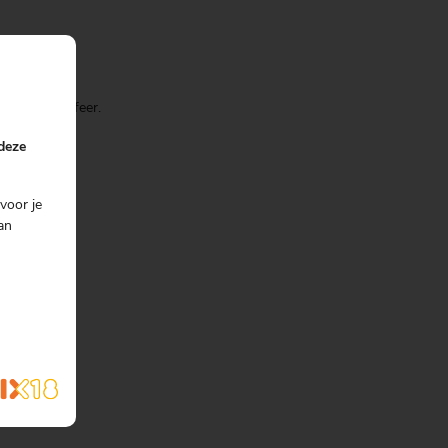
Mexicaanse sfeer.
 deze
voor je
an