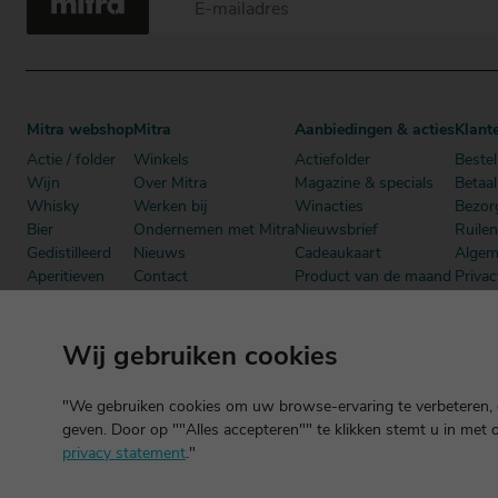
Mitra webshop
Mitra
Aanbiedingen & acties
Klant
Actie / folder
Winkels
Actiefolder
Bestel
Wijn
Over Mitra
Magazine & specials
Betaa
Whisky
Werken bij
Winacties
Bezor
Bier
Ondernemen met Mitra
Nieuwsbrief
Ruile
Gedistilleerd
Nieuws
Cadeaukaart
Algem
Aperitieven
Contact
Product van de maand
Privac
Cadeau
Dutch Beer Challenge
Mitra Member Deals
Mitra
Alcoholvrij
Podcast
Boeken
Wij gebruiken cookies
"We gebruiken cookies om uw browse-ervaring te verbeteren, o
geven. Door op ""Alles accepteren"" te klikken stemt u in met 
privacy statement
."
©2026 Mitra -
Disclaimer
en
copyright
- Verantwoord alcoholgebrui