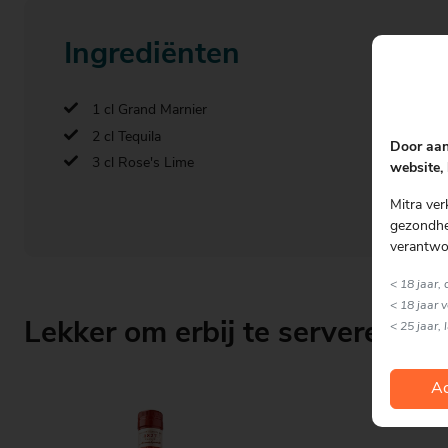
Ingrediënten
1 cl Grand Marnier
2 cl Tequila
Door aan
3 cl Rose's Lime
website, 
Mitra ver
gezondhei
verantwo
< 18 jaar,
< 18 jaar 
Lekker om erbij te serveren
< 25 jaar, 
Ac