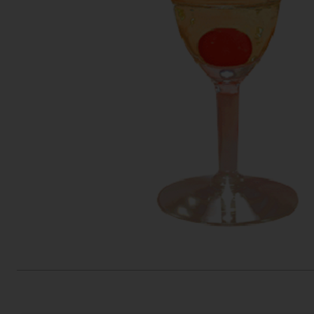
Actiefolder
Voordelen Mitra Member
Klantenservice