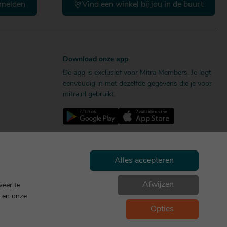
melden
Vind een winkel bij jou in de buurt
Download onze app
De app is exclusief voor Mitra Members. Je logt
eenvoudig in met dezelfde gegevens die je voor
mitra.nl gebruikt.
Alles accepteren
Afwijzen
weer te
en onze
Geniet, maar drink met mate. Geen 18 geen alcohol
Opties