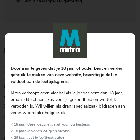
evt. sinaasappel ter garnering
Bereiding
Schud de limoncello en de gin met ijsklontjes in de shaker goed
Door aan te geven dat je 18 jaar of ouder bent en verder
koud. Vul een glas met ijsklontjes en citroenpartjes. Schenk de
gebruik te maken van deze website, bevestig je dat je
limoncello-gin in het glas en vul aan met bruiswater. Garneer met
voldoet aan de leeftijdsgrens.
sinaasappelschil.
Mitra verkoopt geen alcohol als je jonger bent dan 18 jaar,
Garnering
omdat dit schadelijk is voor je gezondheid en wettelijk
Sinaasappel of maraschinokers
verboden is. Wij willen als drankspeciaalzaak bijdragen aan
verantwoord alcoholgebruik.
Soort glas
< 18 jaar, deze website is niet voor jou bestemd
Overig
< 18 jaar verkopen wij geen alcohol
< 25 jaar, laat je legitimatie zien