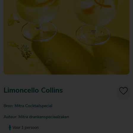
20
20
20
€ 20
€ 20
€ 20
Over Mitra
- €
- €
- €
Actiefolder
25
25
25
Voordelen Mitra Member
€ 25
Klantenservice
- €
30
Limoncello Collins
Bron: Mitra Cocktailspecial
Auteur: Mitra drankenspeciaalzaken
Voor 1 persoon