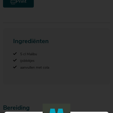
Print
Ingrediënten
5 cl Malibu
ijsblokjes
aanvullen met cola
Bereiding