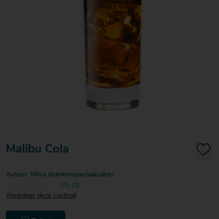
20
20
20
€ 20
€ 20
€ 20
Over Mitra
- €
- €
- €
Actiefolder
25
25
25
Voordelen Mitra Member
€ 25
Klantenservice
- €
30
Malibu Cola
Auteur: Mitra drankenspeciaalzaken
0/5 (0)
Waardeer deze cocktail