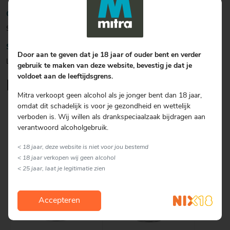
Garnering
Schijfje citroen
Soort glas
Door aan te geven dat je 18 jaar of ouder bent en verder
Longdrink
gebruik te maken van deze website, bevestig je dat je
voldoet aan de leeftijdsgrens.
Lekker om erbij te serveren
Mitra verkoopt geen alcohol als je jonger bent dan 18 jaar,
omdat dit schadelijk is voor je gezondheid en wettelijk
verboden is. Wij willen als drankspeciaalzaak bijdragen aan
verantwoord alcoholgebruik.
< 18 jaar, deze website is niet voor jou bestemd
< 18 jaar verkopen wij geen alcohol
< 25 jaar, laat je legitimatie zien
Accepteren