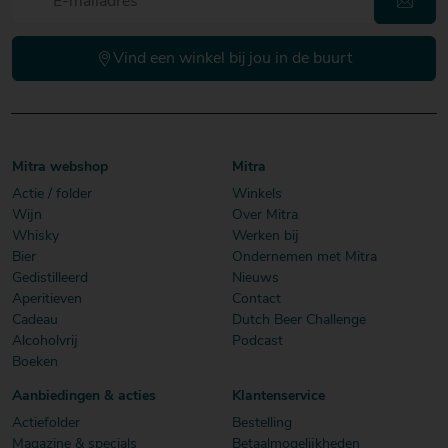
Vind een winkel bij jou in de buurt
Mitra webshop
Mitra
Actie / folder
Winkels
Wijn
Over Mitra
Whisky
Werken bij
Bier
Ondernemen met Mitra
Gedistilleerd
Nieuws
Aperitieven
Contact
Cadeau
Dutch Beer Challenge
Alcoholvrij
Podcast
Boeken
Aanbiedingen & acties
Klantenservice
Actiefolder
Bestelling
Magazine & specials
Betaalmogelijkheden