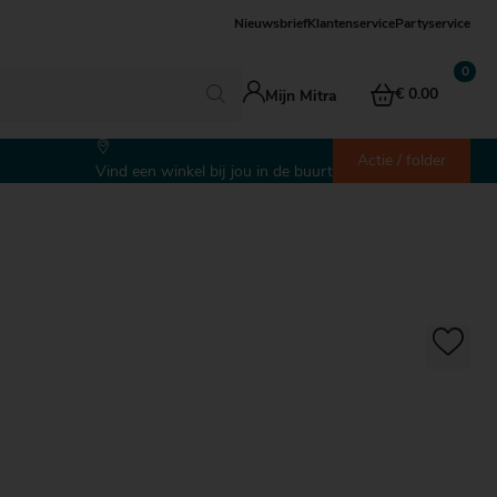
Nieuwsbrief
Klantenservice
Partyservice
€ 0.00
Mijn Mitra
Actie / folder
Vind een winkel bij jou in de buurt