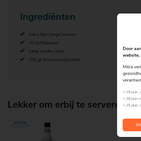
Ingrediënten
halve liter Jonge Jenever
75 koffiebonen
Door aan
zakje vanille suiker
website, 
250 gr bruine kandijsuiker
Mitra ver
gezondhei
verantwo
< 18 jaar,
< 18 jaar 
Lekker om erbij te serveren
< 25 jaar, 
Ac