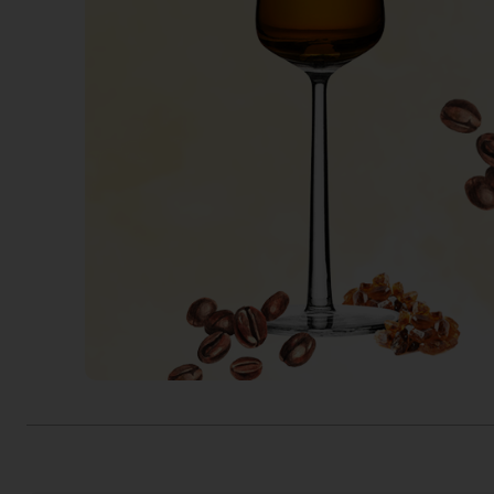
Actiefolder
Voordelen Mitra Member
Klantenservice