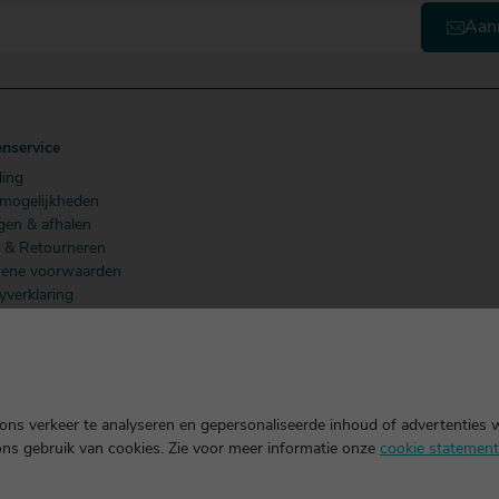
Aan
enservice
ling
lmogelijkheden
gen & afhalen
n & Retourneren
ene voorwaarden
yverklaring
 Members
ns verkeer te analyseren en gepersonaliseerde inhoud of advertenties 
ons gebruik van cookies. Zie voor meer informatie onze
cookie statement
k