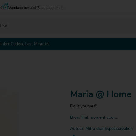
00
Vandaag besteld
, Zaterdag in huis
anken
Cadeau
Last Minutes
 - tot € 5
 - tot € 5
 - tot € 5
 - € 10
 - € 10
 - € 10
0 - € 15
0 - € 15
0 - € 15
5 - € 20
5 - € 20
5 - € 20
Maria @ Home
0 - € 25
0 - € 25
0 - € 25
5 - € 30
Do it yourself!
Bron: Het moment voor...
Auteur: Mitra drankspeciaalzaken
 € 30