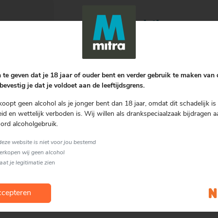
Bereiding
Voeg alle ingrediënten toe aan de fl
Laat deze fles 3 maanden staan en 
 te geven dat je 18 jaar of ouder bent en verder gebruik te maken van
bevestig je dat je voldoet aan de leeftijdsgrens.
Soort glas
koopt geen alcohol als je jonger bent dan 18 jaar, omdat dit schadelijk is 
Overig
d en wettelijk verboden is. Wij willen als drankspeciaalzaak bijdragen a
ord alcoholgebruik.
 deze website is niet voor jou bestemd
verkopen wij geen alcohol
laat je legitimatie zien
cepteren