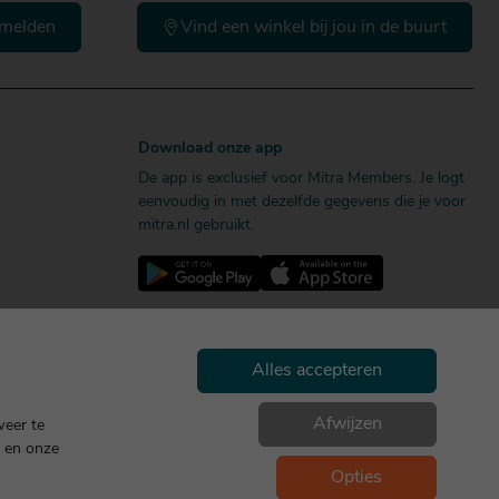
melden
Vind een winkel bij jou in de buurt
Download onze app
De app is exclusief voor Mitra Members. Je logt
eenvoudig in met dezelfde gegevens die je voor
mitra.nl gebruikt.
Alles accepteren
Afwijzen
weer te
en onze
Geniet, maar drink met mate. Geen 18 geen alcohol
Opties