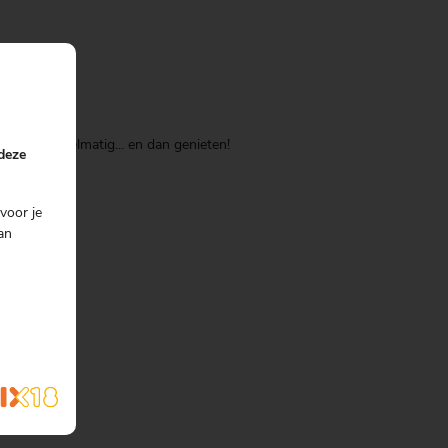
es.
schudt regelmatig... en dan genieten!
 deze
voor je
an