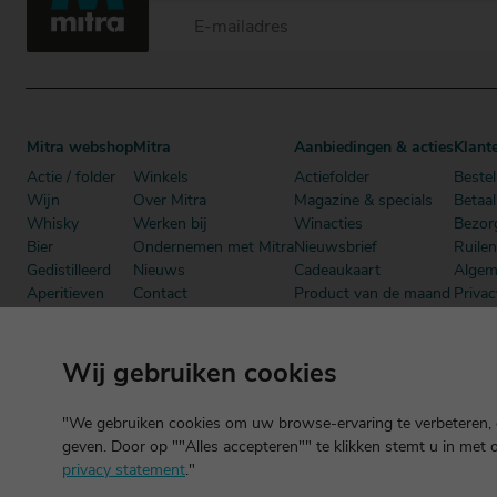
Mitra webshop
Mitra
Aanbiedingen & acties
Klant
Actie / folder
Winkels
Actiefolder
Bestel
Wijn
Over Mitra
Magazine & specials
Betaa
Whisky
Werken bij
Winacties
Bezor
Bier
Ondernemen met Mitra
Nieuwsbrief
Ruile
Gedistilleerd
Nieuws
Cadeaukaart
Algem
Aperitieven
Contact
Product van de maand
Privac
Cadeau
Dutch Beer Challenge
Mitra Member Deals
Mitra
Alcoholvrij
Podcast
Boeken
Wij gebruiken cookies
"We gebruiken cookies om uw browse-ervaring te verbeteren, o
geven. Door op ""Alles accepteren"" te klikken stemt u in met 
privacy statement
."
©2026 Mitra -
Disclaimer
en
copyright
- Verantwoord alcoholgebrui