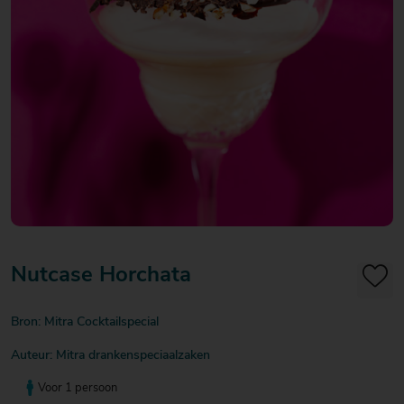
20
20
20
€ 20
€ 20
€ 20
Over Mitra
- €
- €
- €
Actiefolder
25
25
25
Voordelen Mitra Member
€ 25
Klantenservice
- €
30
Nutcase Horchata
Bron: Mitra Cocktailspecial
Auteur: Mitra drankenspeciaalzaken
Voor 1 persoon