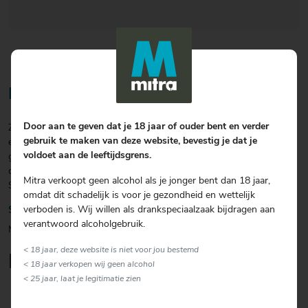
Bereiding
Door aan te geven dat je 18 jaar of ouder bent en verder
Zet de coupe of het margaritaglas in de vriezer. Hak de amandelen
gebruik te maken van deze website, bevestig je dat je
en de chocolade fijn. Smelt de chocolade au bain-marie. Doop het
voldoet aan de leeftijdsgrens.
glas in de chocolade, bestrooi de rand met gehakte amandel. Shake
de rest van de ingrediënten, behalve de koekjes, in de shaker koud.
Mitra verkoopt geen alcohol als je jonger bent dan 18 jaar,
Schenk door een zeef het glas en garneer met de koekjes.
omdat dit schadelijk is voor je gezondheid en wettelijk
verboden is. Wij willen als drankspeciaalzaak bijdragen aan
Soort glas
verantwoord alcoholgebruik.
Martiniglas
< 18 jaar, deze website is niet voor jou bestemd
Lekker om erbij te serveren
< 18 jaar verkopen wij geen alcohol
< 25 jaar, laat je legitimatie zien