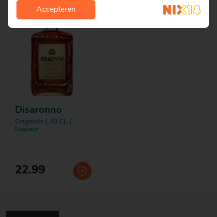
Accepteren
Disaronno
Originale | 70 CL |
Liqueur
22.99