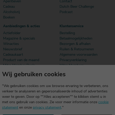
Aperitieven
Contact
Cadeau
Dutch Beer Challenge
Alcoholvrij
Podcast
Boeken
Aanbiedingen & acties
Klantenservice
Actiefolder
Bestelling
Magazine & specials
Betaalmogelijkheden
Winacties
Bezorgen & afhalen
Nieuwsbrief
Ruilen & Retourneren
Cadeaukaart
Algemene voorwaarden
Product van de maand
Privacyverklaring
Mitra Member Deals
Mitra Members
Wij gebruiken cookies
Download onze app
De app is exclusief voor Mitra Members. Je logt eenvoudig in met
"We gebruiken cookies om uw browse-ervaring te verbeteren, ons
dezelfde gegevens die je voor mitra.nl gebruikt.
verkeer te analyseren en gepersonaliseerde inhoud of advertenties
weer te geven. Door op ""Alles accepteren"" te klikken stemt u in
met ons gebruik van cookies. Zie voor meer informatie onze
cookie
statement
en onze
privacy statement
."