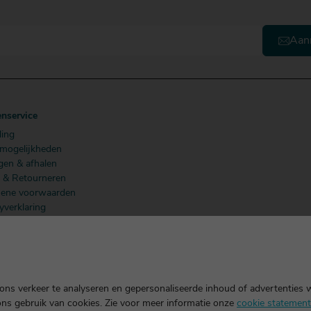
Aan
enservice
ling
lmogelijkheden
gen & afhalen
n & Retourneren
ene voorwaarden
yverklaring
 Members
ns verkeer te analyseren en gepersonaliseerde inhoud of advertenties 
ons gebruik van cookies. Zie voor meer informatie onze
cookie statement