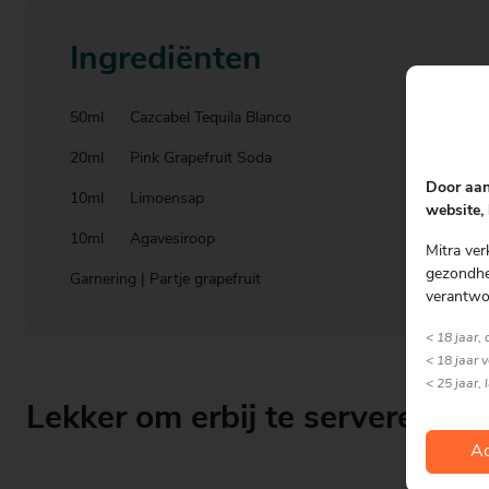
Ingrediënten
50ml Cazcabel Tequila Blanco
20ml Pink Grapefruit Soda
Door aan
10ml Limoensap
website, 
10ml Agavesiroop
Mitra ver
gezondhei
Garnering | Partje grapefruit
verantwo
< 18 jaar,
< 18 jaar 
< 25 jaar, 
Lekker om erbij te serveren
Ac