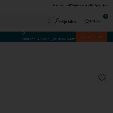
Nieuwsbrief
Klantenservice
Partyservice
€ 0.00
Mijn Mitra
Actie / folder
Vind een winkel bij jou in de buurt