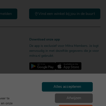
melden
Vind een winkel bij jou in de buurt
Download onze app
De app is exclusief voor Mitra Members. Je logt
eenvoudig in met dezelfde gegevens die je voor
mitra.nl gebruikt.
Alles accepteren
Afwijzen
weer te
en onze