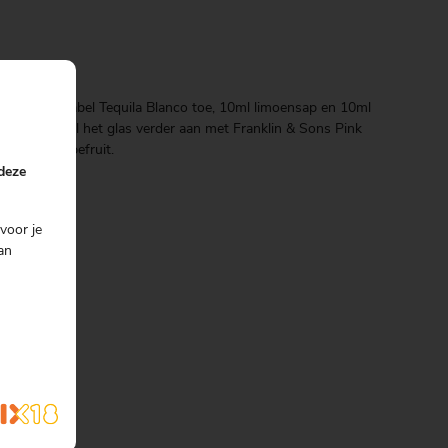
g 50ml Cazcabel Tequila Blanco toe, 10ml limoensap en 10ml
or elkaar. Vul het glas verder aan met Franklin & Sons Pink
 partje grapefruit.
 deze
voor je
an