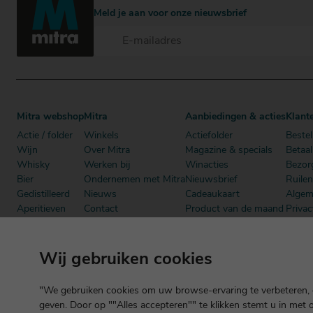
Meld je aan voor onze nieuwsbrief
Mitra webshop
Mitra
Aanbiedingen & acties
Klant
Actie / folder
Winkels
Actiefolder
Bestel
Wijn
Over Mitra
Magazine & specials
Betaa
Whisky
Werken bij
Winacties
Bezor
Bier
Ondernemen met Mitra
Nieuwsbrief
Ruile
Gedistilleerd
Nieuws
Cadeaukaart
Algem
Aperitieven
Contact
Product van de maand
Privac
Cadeau
Dutch Beer Challenge
Mitra Member Deals
Mitra
Alcoholvrij
Podcast
Boeken
Wij gebruiken cookies
"We gebruiken cookies om uw browse-ervaring te verbeteren, o
geven. Door op ""Alles accepteren"" te klikken stemt u in met 