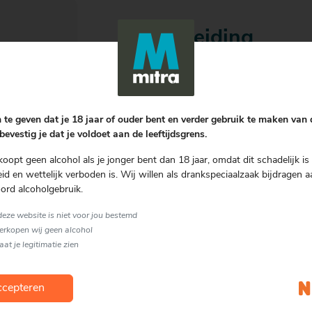
Bereiding
Vul een longdrinkglas met ijs. Voe
agavesiroop en roer voorzichtig do
Grapefruit Soda en garneer met een
 te geven dat je 18 jaar of ouder bent en verder gebruik te maken van
Garnering
bevestig je dat je voldoet aan de leeftijdsgrens.
Partje grapefruit
koopt geen alcohol als je jonger bent dan 18 jaar, omdat dit schadelijk is 
d en wettelijk verboden is. Wij willen als drankspeciaalzaak bijdragen a
Soort glas
ord alcoholgebruik.
Tumbler
 deze website is niet voor jou bestemd
verkopen wij geen alcohol
laat je legitimatie zien
cepteren