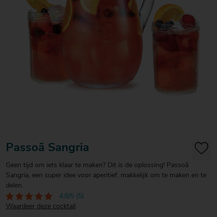
20
20
20
€ 20
€ 20
€ 20
Over Mitra
- €
- €
- €
Actiefolder
25
25
25
Voordelen Mitra Member
€ 25
Klantenservice
- €
30
Passoã Sangria
Geen tijd om iets klaar te maken? Dit is de oplossing! Passoã
Sangria, een super idee voor aperitief, makkelijk om te maken en te
delen.
4,8/5 (5)
Waardeer deze cocktail