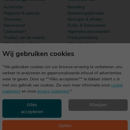
Actiefolder
Bestelling
Magazine & specials
Betaalmogelijkheden
Winacties
Bezorgen & afhalen
Nieuwsbrief
Ruilen & Retourneren
Cadeaukaart
Algemene voorwaarden
Product van de maand
Privacyverklaring
Mitra Member Deals
Mitra Members
Wij gebruiken cookies
Download onze app
De app is exclusief voor Mitra Members. Je logt eenvoudig in met
"We gebruiken cookies om uw browse-ervaring te verbeteren, ons
dezelfde gegevens die je voor mitra.nl gebruikt.
verkeer te analyseren en gepersonaliseerde inhoud of advertenties
weer te geven. Door op ""Alles accepteren"" te klikken stemt u in
met ons gebruik van cookies. Zie voor meer informatie onze
cookie
statement
en onze
privacy statement
."
Alles
Afwijzen
accepteren
Geniet, maar drink met mate. Geen 18 geen alcohol
©2026 Mitra -
Disclaimer
en
copyright
- Verantwoord
Opties
alcoholgebruik