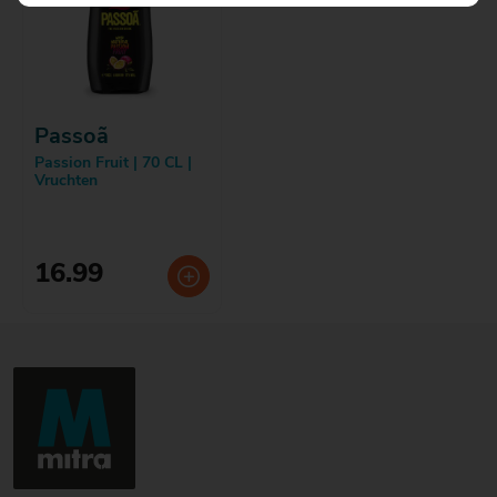
Passoã
Passion Fruit | 70 CL |
Vruchten
16.99