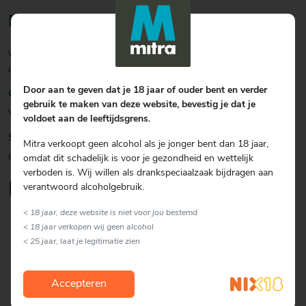
Bereiding
Voeg de ingrediënten samen en koel extra met ijsblokjes. Versier de
cocktail met rood fruit en schenk uit in leuke cocktailglazen.
Door aan te geven dat je 18 jaar of ouder bent en verder
Garnering
gebruik te maken van deze website, bevestig je dat je
Versier met wat rood fruit.
voldoet aan de leeftijdsgrens.
Soort glas
Mitra verkoopt geen alcohol als je jonger bent dan 18 jaar,
Overig
omdat dit schadelijk is voor je gezondheid en wettelijk
verboden is. Wij willen als drankspeciaalzaak bijdragen aan
Lekker om erbij te serveren
verantwoord alcoholgebruik.
< 18 jaar, deze website is niet voor jou bestemd
< 18 jaar verkopen wij geen alcohol
< 25 jaar, laat je legitimatie zien
Accepteren