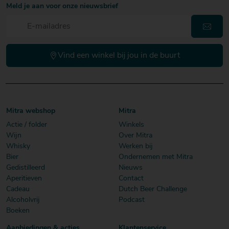
Meld je aan voor onze nieuwsbrief
Vind een winkel bij jou in de buurt
Mitra webshop
Mitra
Actie / folder
Winkels
Wijn
Over Mitra
Whisky
Werken bij
Bier
Ondernemen met Mitra
Gedistilleerd
Nieuws
Aperitieven
Contact
Cadeau
Dutch Beer Challenge
Alcoholvrij
Podcast
Boeken
Aanbiedingen & acties
Klantenservice