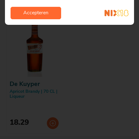
Accepteren
De Kuyper
Apricot Brandy | 70 CL |
Liqueur
18.29