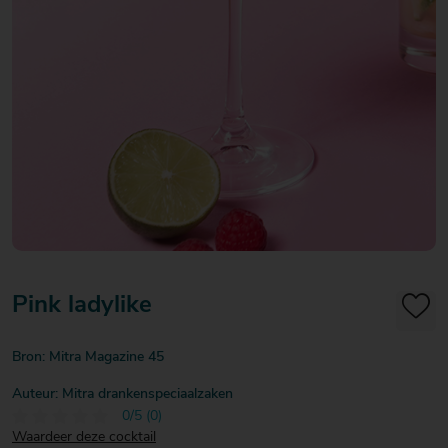
20
20
20
€ 20
€ 20
€ 20
Over Mitra
- €
- €
- €
Actiefolder
25
25
25
Voordelen Mitra Member
€ 25
Klantenservice
- €
30
Pink ladylike
Bron: Mitra Magazine 45
Auteur: Mitra drankenspeciaalzaken
0/5 (0)
Waardeer deze cocktail