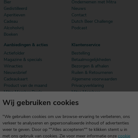
Bier
Ondernemen met Mitra
Gedistilleerd
Nieuws
Aperitieven
Contact
Cadeau
Dutch Beer Challenge
Alcoholvrij
Podcast
Boeken
Aanbiedingen & acties
Klantenservice
Actiefolder
Bestelling
Magazine & specials
Betaalmogelijkheden
Winacties
Bezorgen & afhalen
Nieuwsbrief
Ruilen & Retourneren
Cadeaukaart
Algemene voorwaarden
Product van de maand
Privacyverklaring
Mitra Member Deals
Mitra Members
Wij gebruiken cookies
Download onze app
De app is exclusief voor Mitra Members. Je logt eenvoudig in met
"We gebruiken cookies om uw browse-ervaring te verbeteren, ons
dezelfde gegevens die je voor mitra.nl gebruikt.
verkeer te analyseren en gepersonaliseerde inhoud of advertenties
weer te geven. Door op ""Alles accepteren"" te klikken stemt u in
met ons gebruik van cookies. Zie voor meer informatie onze
cookie