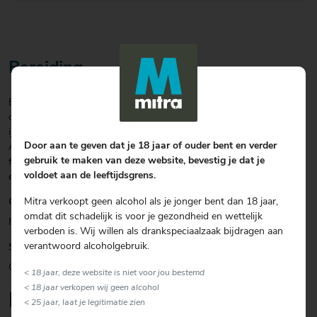
Bereiding
Breek een ei en splits het eigeel van het eiwit. Verwijder het eigeel,
of gebruik het voor je pasta carbonara. Vul een cocktailshaker met
ijs, voeg er 40 ml Bosford Rosé Premium Gin, 20 ml De Kuyper
Door aan te geven dat je 18 jaar of ouder bent en verder
Apricot Brandy, 10 ml limoensap, het eiwit en 15 ml
gebruik te maken van deze website, bevestig je dat je
frambozensiroop aan toe en shake. Schenk de mix door een zeef in
voldoet aan de leeftijdsgrens.
een cocktailglas en garneer met frambozen op een cocktailprikker.
Mitra verkoopt geen alcohol als je jonger bent dan 18 jaar,
Garnering
omdat dit schadelijk is voor je gezondheid en wettelijk
Frambozen op een cocktailprikker.
verboden is. Wij willen als drankspeciaalzaak bijdragen aan
verantwoord alcoholgebruik.
Soort glas
Overig
< 18 jaar, deze website is niet voor jou bestemd
< 18 jaar verkopen wij geen alcohol
Lekker om erbij te serveren
< 25 jaar, laat je legitimatie zien