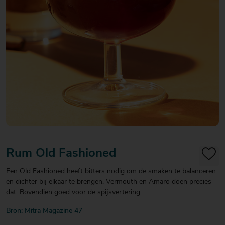
20
20
20
€ 20
€ 20
€ 20
Over Mitra
- €
- €
- €
Actiefolder
25
25
25
Voordelen Mitra Member
€ 25
Klantenservice
- €
30
Rum Old Fashioned
Een Old Fashioned heeft bitters nodig om de smaken te balanceren
en dichter bij elkaar te brengen. Vermouth en Amaro doen precies
dat. Bovendien goed voor de spijsvertering.
Bron: Mitra Magazine 47