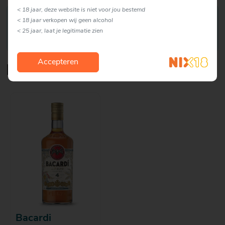
< 18 jaar, deze website is niet voor jou bestemd
Proef je cocktail met een rietje voordat je hem
< 18 jaar verkopen wij geen alcohol
uitserveert. Zo kun je altijd nog iets aanpassen en
< 25 jaar, laat je legitimatie zien
matchen met de smaak van je gasten.
Accepteren
Lekker om erbij te serveren
Bacardi