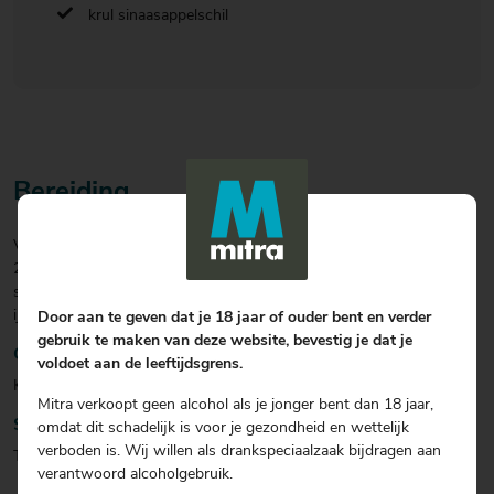
krul sinaasappelschil
Bereiding
Vul een mixing-glas met ijs. Schenk er 45 ml Bacardi Añejo Cuatro,
25 ml Martini Rosso en 20 ml Montenegro Amaro in. Roer zo’n 20
seconden. Schenk de mix door een zeef in een tumbler gevuld met
ijsblokjes. Garneer met een krul sinaasappelschil.
Door aan te geven dat je 18 jaar of ouder bent en verder
gebruik te maken van deze website, bevestig je dat je
Garnering
voldoet aan de leeftijdsgrens.
Krul sinaasappelschil
Mitra verkoopt geen alcohol als je jonger bent dan 18 jaar,
Soort glas
omdat dit schadelijk is voor je gezondheid en wettelijk
verboden is. Wij willen als drankspeciaalzaak bijdragen aan
Tumbler
verantwoord alcoholgebruik.