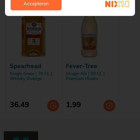
Accepteren
Spearhead
Fever-Tree
Single Grain | 70 CL |
Ginger Ale | 20 CL |
Whisky Overige
Premium Mixers
36.49
1.99