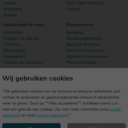
Cadeau
Dutch Beer Challenge
Alcoholvrij
Podcast
Boeken
Aanbiedingen & acties
Klantenservice
Actiefolder
Bestelling
Magazine & specials
Betaalmogelijkheden
Winacties
Bezorgen & afhalen
Nieuwsbrief
Ruilen & Retourneren
Cadeaukaart
Algemene voorwaarden
Product van de maand
Privacyverklaring
Mitra Member Deals
Mitra Members
Wij gebruiken cookies
Download onze app
De app is exclusief voor Mitra Members. Je logt eenvoudig in met
"We gebruiken cookies om uw browse-ervaring te verbeteren, ons
dezelfde gegevens die je voor mitra.nl gebruikt.
verkeer te analyseren en gepersonaliseerde inhoud of advertenties
weer te geven. Door op ""Alles accepteren"" te klikken stemt u in
met ons gebruik van cookies. Zie voor meer informatie onze
cookie
statement
en onze
privacy statement
."