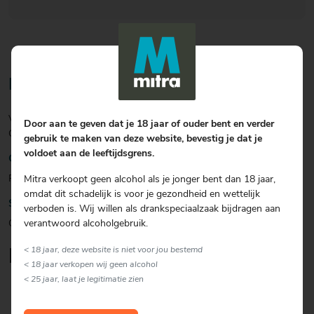
Bereiding
Vul het glas met een XL-ijsblok en voeg de Spearhead Whisky en
Door aan te geven dat je 18 jaar of ouder bent en verder
Ginger Ale toe. Garneer eventueel met een partje limoen.
gebruik te maken van deze website, bevestig je dat je
voldoet aan de leeftijdsgrens.
Garnering
Partje limoen
Mitra verkoopt geen alcohol als je jonger bent dan 18 jaar,
omdat dit schadelijk is voor je gezondheid en wettelijk
Soort glas
verboden is. Wij willen als drankspeciaalzaak bijdragen aan
verantwoord alcoholgebruik.
Overig
< 18 jaar, deze website is niet voor jou bestemd
Lekker om erbij te serveren
< 18 jaar verkopen wij geen alcohol
< 25 jaar, laat je legitimatie zien