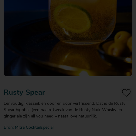
20
20
20
€ 20
€ 20
€ 20
Over Mitra
- €
- €
- €
Actiefolder
25
25
25
Voordelen Mitra Member
€ 25
Klantenservice
- €
30
Rusty Spear
Eenvoudig, klassiek en door en door verfrissend. Dat is de Rusty
Spear highball (een naam-tweak van de Rusty Nail). Whisky en
ginger ale zijn all you need – naast love natuurlijk.
Bron: Mitra Cocktailspecial