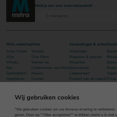
Meld je aan voor onze nieuwsbrief
Mitra webshop
Mitra
Aanbiedingen & acties
Klant
Actie / folder
Winkels
Actiefolder
Bestel
Wijn
Over Mitra
Magazine & specials
Betaa
Whisky
Werken bij
Winacties
Bezor
Bier
Ondernemen met Mitra
Nieuwsbrief
Ruile
Gedistilleerd
Nieuws
Cadeaukaart
Algem
Aperitieven
Contact
Product van de maand
Privac
Cadeau
Dutch Beer Challenge
Mitra Member Deals
Mitra
Alcoholvrij
Podcast
Boeken
Wij gebruiken cookies
"We gebruiken cookies om uw browse-ervaring te verbeteren, o
geven. Door op ""Alles accepteren"" te klikken stemt u in met 