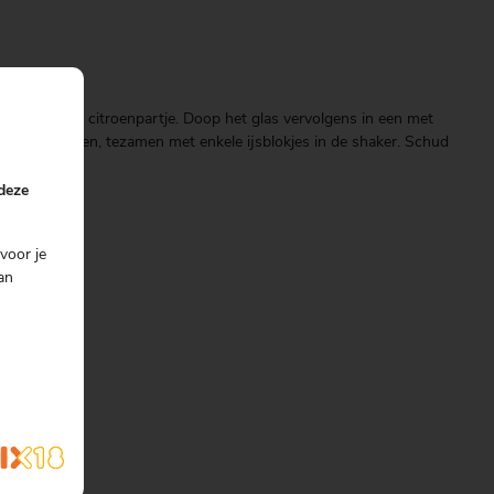
glas met een citroenpartje. Doop het glas vervolgens in een met
re ingrediënten, tezamen met enkele ijsblokjes in de shaker. Schud
cktailglas.
 deze
voor je
an