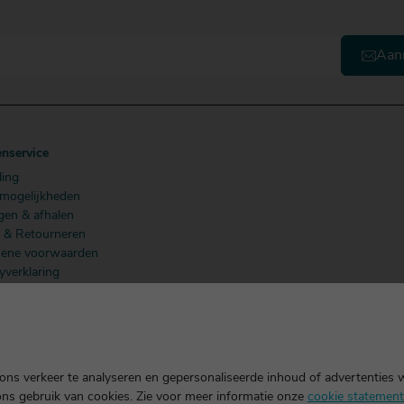
Aan
enservice
ling
lmogelijkheden
gen & afhalen
n & Retourneren
ene voorwaarden
yverklaring
 Members
ns verkeer te analyseren en gepersonaliseerde inhoud of advertenties 
ons gebruik van cookies. Zie voor meer informatie onze
cookie statement