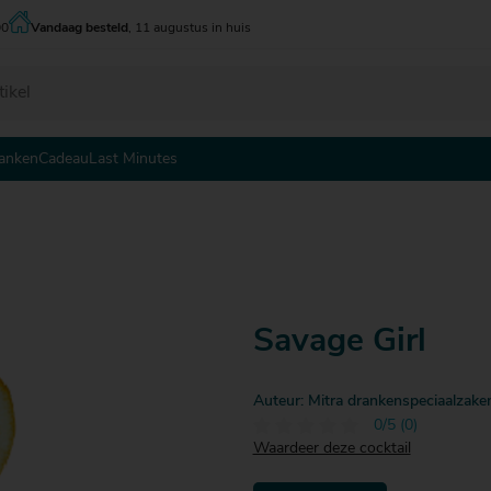
00
Vandaag besteld
, 11 augustus in huis
anken
Cadeau
Last Minutes
 - tot € 5
 - tot € 5
 - tot € 5
 - € 10
 - € 10
 - € 10
0 - € 15
0 - € 15
0 - € 15
5 - € 20
5 - € 20
5 - € 20
Savage Girl
0 - € 25
0 - € 25
0 - € 25
5 - € 30
Auteur: Mitra drankenspeciaalzake
0/5 (0)
Waardeer deze cocktail
 € 30