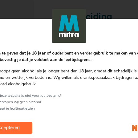
Bereiding
Bevochtig de rand van het cocktail
suiker gevuld bord. Doe de vloeiba
krachtig en schenk de mix in een co
 te geven dat je 18 jaar of ouder bent en verder gebruik te maken van
Garnering
bevestig je dat je voldoet aan de leeftijdsgrens.
Sinaasappel & Limoen
koopt geen alcohol als je jonger bent dan 18 jaar, omdat dit schadelijk is 
d en wettelijk verboden is. Wij willen als drankspeciaalzaak bijdragen a
Soort glas
ord alcoholgebruik.
Overig
 deze website is niet voor jou bestemd
verkopen wij geen alcohol
laat je legitimatie zien
cepteren