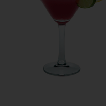
Actiefolder
Voordelen Mitra Member
Klantenservice