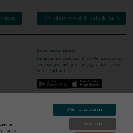
melden
Vind een winkel bij jou in de buurt
Download onze app
De app is exclusief voor Mitra Members. Je logt
eenvoudig in met dezelfde gegevens die je voor
mitra.nl gebruikt.
Alles accepteren
Afwijzen
weer te
en onze