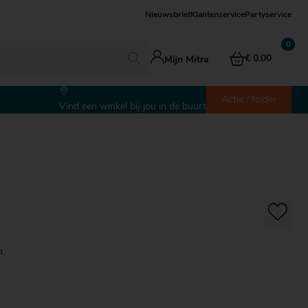
Nieuwsbrief
Klantenservice
Partyservice
€ 0.00
Mijn Mitra
Actie / folder
Vind een winkel bij jou in de buurt
n