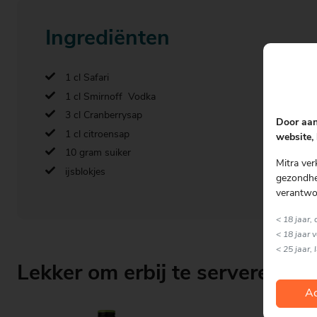
Ingrediënten
1 cl Safari
1 cl Smirnoff Vodka
3 cl Cranberrysap
Door aan
1 cl citroensap
website, 
10 gram suiker
Mitra ver
ijsblokjes
gezondhei
verantwo
< 18 jaar,
< 18 jaar 
< 25 jaar, 
Lekker om erbij te serveren
Ac