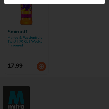
Smirnoff
Mango & Passionfruit
Twist | 70 CL | Wodka
Flavoured
17.99