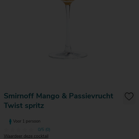
20
20
20
€ 20
€ 20
€ 20
Over Mitra
- €
- €
- €
Actiefolder
25
25
25
Voordelen Mitra Member
€ 25
Klantenservice
- €
30
Smirnoff Mango & Passievrucht
Twist spritz
Voor 1 persoon
0/5 (0)
Waardeer deze cocktail