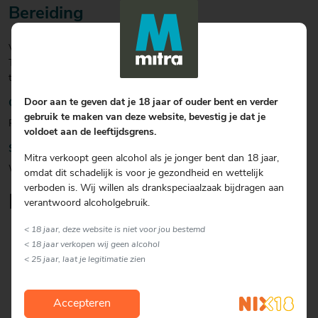
Bereiding
Vul een glas met ijs voeg 50 ml Smirnoff Mango & Passievrucht
Twist, 50 ml prosecco en 75 ml citroen/limoen sparkling limonade
toe. Garneer met limoen of een passievrucht.
Door aan te geven dat je 18 jaar of ouder bent en verder
Garnering
gebruik te maken van deze website, bevestig je dat je
Passievrucht
voldoet aan de leeftijdsgrens.
Soort glas
Mitra verkoopt geen alcohol als je jonger bent dan 18 jaar,
Wijnglas
omdat dit schadelijk is voor je gezondheid en wettelijk
verboden is. Wij willen als drankspeciaalzaak bijdragen aan
Lekker om erbij te serveren
verantwoord alcoholgebruik.
< 18 jaar, deze website is niet voor jou bestemd
< 18 jaar verkopen wij geen alcohol
< 25 jaar, laat je legitimatie zien
Accepteren