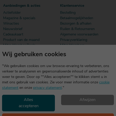
Aanbiedingen & acties
Klantenservice
Actiefolder
Bestelling
Magazine & specials
Betaalmogelijkheden
Winacties
Bezorgen & afhalen
Nieuwsbrief
Ruilen & Retourneren
Cadeaukaart
Algemene voorwaarden
Product van de maand
Privacyverklaring
Mitra Member Deals
Mitra Members
Wij gebruiken cookies
Download onze app
De app is exclusief voor Mitra Members. Je logt eenvoudig in met
"We gebruiken cookies om uw browse-ervaring te verbeteren, ons
dezelfde gegevens die je voor mitra.nl gebruikt.
verkeer te analyseren en gepersonaliseerde inhoud of advertenties
weer te geven. Door op ""Alles accepteren"" te klikken stemt u in
met ons gebruik van cookies. Zie voor meer informatie onze
cookie
statement
en onze
privacy statement
."
Alles
Afwijzen
accepteren
Geniet, maar drink met mate. Geen 18 geen alcohol
©2026 Mitra -
Disclaimer
en
copyright
- Verantwoord