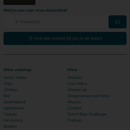
Meld je aan voor onze nieuwsbrief
Vind een winkel bij jou in de buurt
Mitra webshop
Mitra
Actie / folder
Winkels
Wijn
Over Mitra
Whisky
Werken bij
Bier
Ondernemen met Mitra
Gedistilleerd
Nieuws
Aperitieven
Contact
Cadeau
Dutch Beer Challenge
Alcoholvrij
Podcast
Boeken