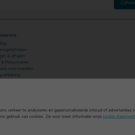
Aan
enservice
ling
lmogelijkheden
gen & afhalen
n & Retourneren
ene voorwaarden
yverklaring
 Members
ns verkeer te analyseren en gepersonaliseerde inhoud of advertenties 
ons gebruik van cookies. Zie voor meer informatie onze
cookie statement
k