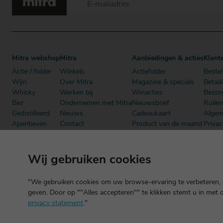
Mitra webshop
Mitra
Aanbiedingen & acties
Klant
Actie / folder
Winkels
Actiefolder
Bestel
Wijn
Over Mitra
Magazine & specials
Betaa
Whisky
Werken bij
Winacties
Bezor
Bier
Ondernemen met Mitra
Nieuwsbrief
Ruile
Gedistilleerd
Nieuws
Cadeaukaart
Algem
Aperitieven
Contact
Product van de maand
Privac
Cadeau
Dutch Beer Challenge
Mitra Member Deals
Mitra
Alcoholvrij
Podcast
Boeken
Wij gebruiken cookies
"We gebruiken cookies om uw browse-ervaring te verbeteren, o
geven. Door op ""Alles accepteren"" te klikken stemt u in met 
privacy statement
."
©2026 Mitra -
Disclaimer
en
copyright
- Verantwoord alcoholgebrui