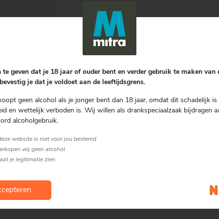
Bereiding
Als je je ogen dicht doet, voel je de
Soort glas
 te geven dat je 18 jaar of ouder bent en verder gebruik te maken van
bevestig je dat je voldoet aan de leeftijdsgrens.
Coupetteglas
koopt geen alcohol als je jonger bent dan 18 jaar, omdat dit schadelijk is 
d en wettelijk verboden is. Wij willen als drankspeciaalzaak bijdragen a
ord alcoholgebruik.
 deze website is niet voor jou bestemd
verkopen wij geen alcohol
laat je legitimatie zien
cepteren