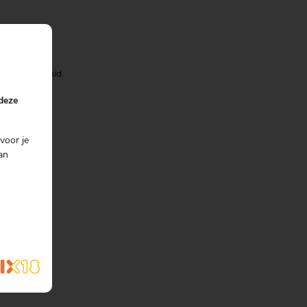
 zon op je huid.
 deze
voor je
an