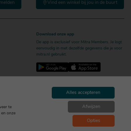
melden
Vind een winkel bij jou in de buurt
Download onze app
De app is exclusief voor Mitra Members. Je logt
eenvoudig in met dezelfde gegevens die je voor
mitra.nl gebruikt.
Alles accepteren
Afwijzen
weer te
en onze
Geniet, maar drink met mate. Geen 18 geen alcohol
Opties