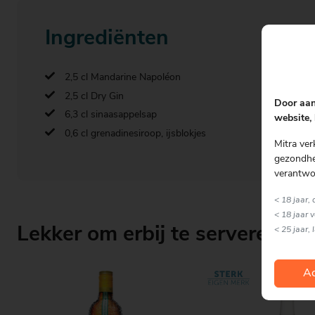
Ingrediënten
2,5 cl Mandarine Napoléon
2,5 cl Dry Gin
Door aan
6,3 cl sinaasappelsap
website, 
0,6 cl grenadinesiroop, ijsblokjes
Mitra ver
gezondhei
verantwo
< 18 jaar,
< 18 jaar 
Lekker om erbij te serveren
< 25 jaar, 
Ac