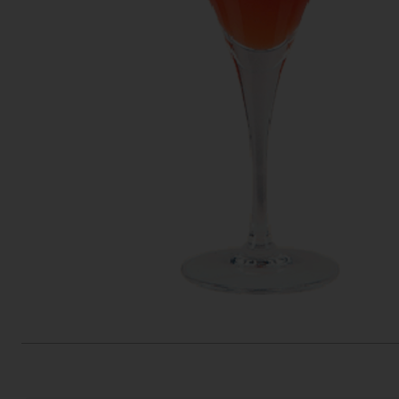
Actiefolder
Voordelen Mitra Member
Klantenservice