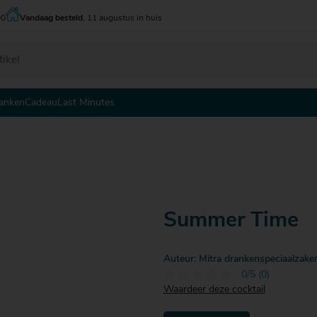
00
Vandaag besteld
, 11 augustus in huis
anken
Cadeau
Last Minutes
 - tot € 5
 - tot € 5
 - tot € 5
 - € 10
 - € 10
 - € 10
0 - € 15
0 - € 15
0 - € 15
5 - € 20
5 - € 20
5 - € 20
Summer Time
0 - € 25
0 - € 25
0 - € 25
5 - € 30
Auteur: Mitra drankenspeciaalzake
0/5 (0)
Waardeer deze cocktail
 € 30