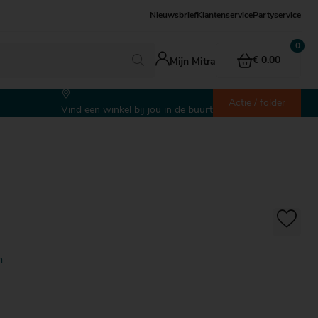
Nieuwsbrief
Klantenservice
Partyservice
€ 0.00
Mijn Mitra
Actie / folder
Vind een winkel bij jou in de buurt
n