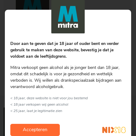
Mitra Retail B.V.
Zilverschoon 28
Door aan te geven dat je 18 jaar of ouder bent en verder
6922 GV
Duiven
gebruik te maken van deze website, bevestig je dat je
voldoet aan de leeftijdsgrens.
Tel.:
+31 (0)88 50 13 111
URL:
https://www.mitra.nl
Mitra verkoopt geen alcohol als je jonger bent dan 18 jaar,
K.v.K.:
66710685
omdat dit schadelijk is voor je gezondheid en wettelijk
verboden is. Wij willen als drankspeciaalzaak bijdragen aan
verantwoord alcoholgebruik.
< 18 jaar, deze website is niet voor jou bestemd
< 18 jaar verkopen wij geen alcohol
< 25 jaar, laat je legitimatie zien
Accepteren