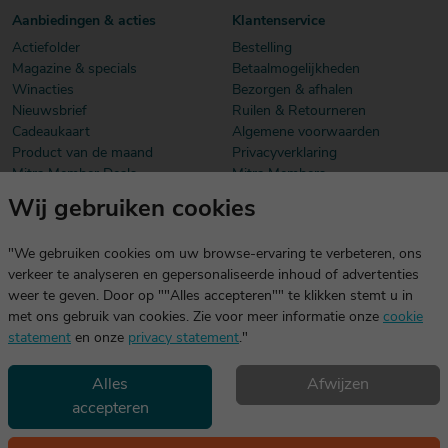
Aanbiedingen & acties
Klantenservice
Actiefolder
Bestelling
Magazine & specials
Betaalmogelijkheden
Winacties
Bezorgen & afhalen
Nieuwsbrief
Ruilen & Retourneren
Cadeaukaart
Algemene voorwaarden
Product van de maand
Privacyverklaring
Mitra Member Deals
Mitra Members
Wij gebruiken cookies
Download onze app
De app is exclusief voor Mitra Members. Je logt eenvoudig in met
"We gebruiken cookies om uw browse-ervaring te verbeteren, ons
dezelfde gegevens die je voor mitra.nl gebruikt.
verkeer te analyseren en gepersonaliseerde inhoud of advertenties
weer te geven. Door op ""Alles accepteren"" te klikken stemt u in
met ons gebruik van cookies. Zie voor meer informatie onze
cookie
statement
en onze
privacy statement
."
Alles
Afwijzen
accepteren
Geniet, maar drink met mate. Geen 18 geen alcohol
©2026 Mitra -
Disclaimer
en
copyright
- Verantwoord