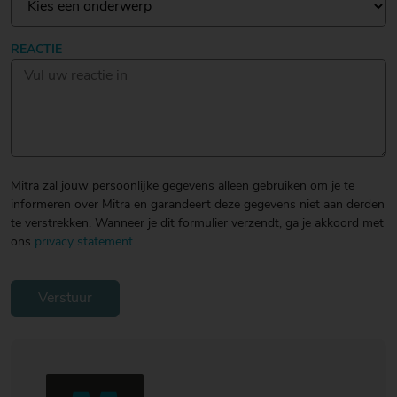
20
20
20
€ 20
€ 20
€ 20
Over Mitra
REACTIE
- €
- €
- €
Actiefolder
25
25
25
Voordelen Mitra Member
€ 25
Klantenservice
- €
30
Mitra zal jouw persoonlijke gegevens alleen gebruiken om je te
informeren over Mitra en garandeert deze gegevens niet aan derden
te verstrekken. Wanneer je dit formulier verzendt, ga je akkoord met
ons
privacy statement
.