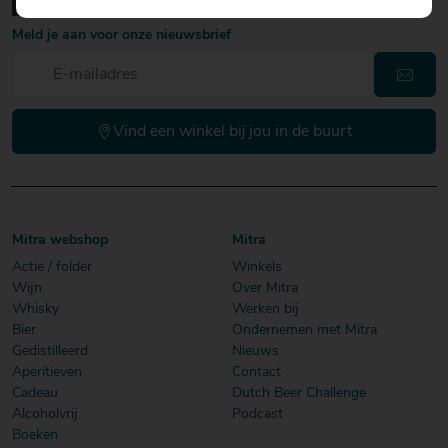
Meld je aan voor onze nieuwsbrief
Vind een winkel bij jou in de buurt
Mitra webshop
Mitra
Actie / folder
Winkels
Wijn
Over Mitra
Whisky
Werken bij
Bier
Ondernemen met Mitra
Gedistilleerd
Nieuws
Aperitieven
Contact
Cadeau
Dutch Beer Challenge
Alcoholvrij
Podcast
Boeken