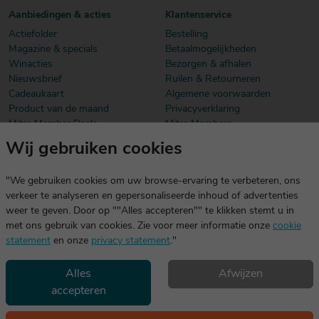
Aanbiedingen & acties
Klantenservice
Actiefolder
Bestelling
Magazine & specials
Betaalmogelijkheden
Winacties
Bezorgen & afhalen
Nieuwsbrief
Ruilen & Retourneren
Cadeaukaart
Algemene voorwaarden
Product van de maand
Privacyverklaring
Mitra Member Deals
Mitra Members
Wij gebruiken cookies
Download onze app
De app is exclusief voor Mitra Members. Je logt eenvoudig in met
"We gebruiken cookies om uw browse-ervaring te verbeteren, ons
dezelfde gegevens die je voor mitra.nl gebruikt.
verkeer te analyseren en gepersonaliseerde inhoud of advertenties
weer te geven. Door op ""Alles accepteren"" te klikken stemt u in
met ons gebruik van cookies. Zie voor meer informatie onze
cookie
statement
en onze
privacy statement
."
Alles
Afwijzen
accepteren
Geniet, maar drink met mate. Geen 18 geen alcohol
©2026 Mitra -
Disclaimer
en
copyright
- Verantwoord