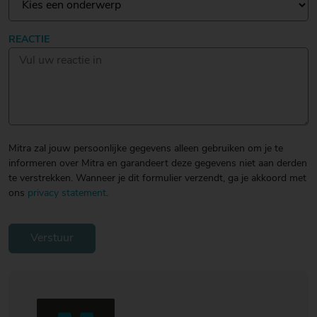
20
20
20
€ 20
€ 20
€ 20
Over Mitra
REACTIE
- €
- €
- €
Actiefolder
25
25
25
Voordelen Mitra Member
€ 25
Klantenservice
- €
30
Mitra zal jouw persoonlijke gegevens alleen gebruiken om je te
informeren over Mitra en garandeert deze gegevens niet aan derden
te verstrekken. Wanneer je dit formulier verzendt, ga je akkoord met
ons
privacy statement
.