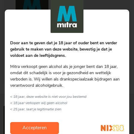
Mitra Retail B.V.
Zilverschoon 28
Door aan te geven dat je 18 jaar of ouder bent en verder
6922 GV
Duiven
gebruik te maken van deze website, bevestig je dat je
voldoet aan de leeftijdsgrens.
Tel.:
+31 (0)88 50 13 111
URL:
https://www.mitra.nl
Mitra verkoopt geen alcohol als je jonger bent dan 18 jaar,
K.v.K.:
66710685
omdat dit schadelijk is voor je gezondheid en wettelijk
verboden is. Wij willen als drankspeciaalzaak bijdragen aan
verantwoord alcoholgebruik.
< 18 jaar, deze website is niet voor jou bestemd
< 18 jaar verkopen wij geen alcohol
< 25 jaar, laat je legitimatie zien
Accepteren