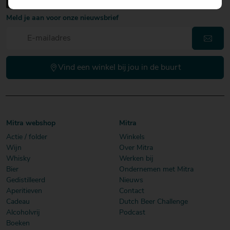
Meld je aan voor onze nieuwsbrief
Vind een winkel bij jou in de buurt
Mitra webshop
Mitra
Actie / folder
Winkels
Wijn
Over Mitra
Whisky
Werken bij
Bier
Ondernemen met Mitra
Gedistilleerd
Nieuws
Aperitieven
Contact
Cadeau
Dutch Beer Challenge
Alcoholvrij
Podcast
Boeken