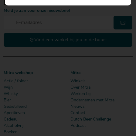
Meld je aan voor onze nieuwsbrief
Vind een winkel bij jou in de buurt
Mitra webshop
Mitra
Actie / folder
Winkels
Wijn
Over Mitra
Whisky
Werken bij
Bier
Ondernemen met Mitra
Gedistilleerd
Nieuws
Aperitieven
Contact
Cadeau
Dutch Beer Challenge
Alcoholvrij
Podcast
Boeken