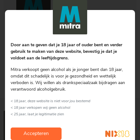
Mitra Retail B.V.
Zilverschoon 28
Door aan te geven dat je 18 jaar of ouder bent en verder
6922 GV
Duiven
gebruik te maken van deze website, bevestig je dat je
voldoet aan de leeftijdsgrens.
Tel.:
+31 (0)88 50 13 111
URL:
https://www.mitra.nl
Mitra verkoopt geen alcohol als je jonger bent dan 18 jaar,
K.v.K.:
66710685
omdat dit schadelijk is voor je gezondheid en wettelijk
verboden is. Wij willen als drankspeciaalzaak bijdragen aan
verantwoord alcoholgebruik.
< 18 jaar, deze website is niet voor jou bestemd
< 18 jaar verkopen wij geen alcohol
< 25 jaar, laat je legitimatie zien
Accepteren