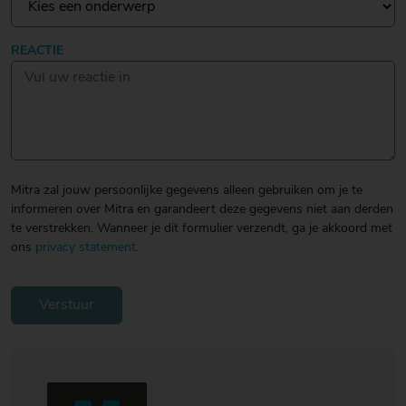
20
20
20
€ 20
€ 20
€ 20
Over Mitra
REACTIE
- €
- €
- €
Actiefolder
25
25
25
Voordelen Mitra Member
€ 25
Klantenservice
- €
30
Mitra zal jouw persoonlijke gegevens alleen gebruiken om je te
informeren over Mitra en garandeert deze gegevens niet aan derden
te verstrekken. Wanneer je dit formulier verzendt, ga je akkoord met
ons
privacy statement
.