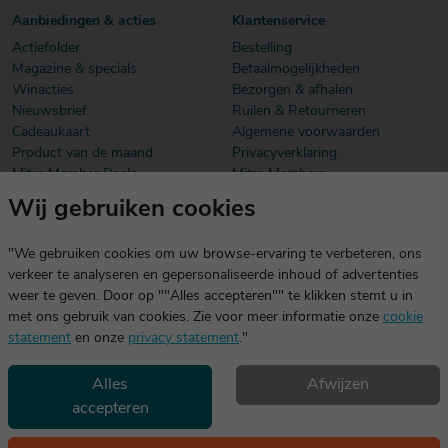
Aanbiedingen & acties
Klantenservice
Actiefolder
Bestelling
Magazine & specials
Betaalmogelijkheden
Winacties
Bezorgen & afhalen
Nieuwsbrief
Ruilen & Retourneren
Cadeaukaart
Algemene voorwaarden
Product van de maand
Privacyverklaring
Mitra Member Deals
Mitra Members
Wij gebruiken cookies
Download onze app
De app is exclusief voor Mitra Members. Je logt eenvoudig in met
"We gebruiken cookies om uw browse-ervaring te verbeteren, ons
dezelfde gegevens die je voor mitra.nl gebruikt.
verkeer te analyseren en gepersonaliseerde inhoud of advertenties
weer te geven. Door op ""Alles accepteren"" te klikken stemt u in
met ons gebruik van cookies. Zie voor meer informatie onze
cookie
statement
en onze
privacy statement
."
Alles
Afwijzen
accepteren
Geniet, maar drink met mate. Geen 18 geen alcohol
©2026 Mitra -
Disclaimer
en
copyright
- Verantwoord