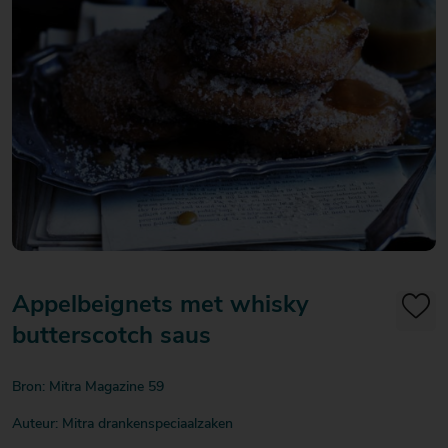
20
20
20
€ 20
€ 20
€ 20
Over Mitra
- €
- €
- €
Actiefolder
25
25
25
Voordelen Mitra Member
€ 25
Klantenservice
- €
30
Appelbeignets met whisky
butterscotch saus
Bron: Mitra Magazine 59
Auteur: Mitra drankenspeciaalzaken