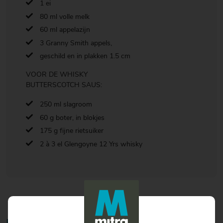
1 ei
80 ml volle melk
60 ml appelazijn
3 Granny Smith appels,
geschild en in plakken 1.5 cm
VOOR DE WHISKY
BUTTERSCOTCH SAUS:
250 ml slagroom
60 g boter, in blokjes
175 g fijne rietsuiker
2 à 3 el Glengoyne 12 Yrs whisky