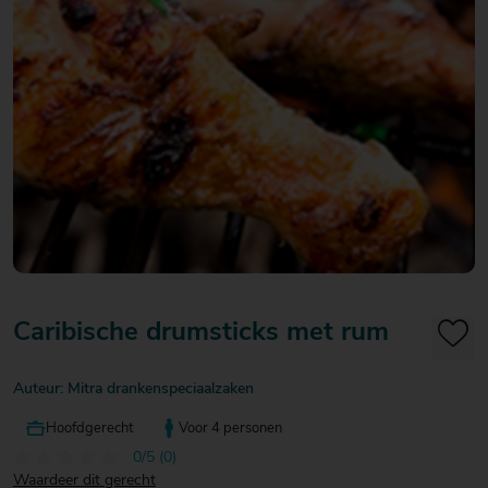
20
20
20
€ 20
€ 20
€ 20
Over Mitra
- €
- €
- €
Actiefolder
25
25
25
Voordelen Mitra Member
€ 25
Klantenservice
- €
30
Caribische drumsticks met rum
Auteur: Mitra drankenspeciaalzaken
Hoofdgerecht
Voor 4 personen
0/5 (0)
Waardeer dit gerecht