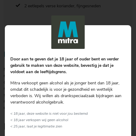
2 eetlepels verse koriander, fijngesneden
Bereiding
Door aan te geven dat je 18 jaar of ouder bent en verder
gebruik te maken van deze website, bevestig je dat je
Meng in een schaal het ananassap met de rum, olie , rode peper,
voldoet aan de leeftijdsgrens.
noflook, suiker en koriander. Snijd het vel en vlees van de
drumsticks op enkele plaatsen in. Wentel de drumsticks door de
Mitra verkoopt geen alcohol als je jonger bent dan 18 jaar,
marinade en laat ze afgedekt nog minimaal 2 uur in de koelkast
omdat dit schadelijk is voor je gezondheid en wettelijk
staan. Laat de drumsticks uitlekken en gril op 200 graden in ca. 10
verboden is. Wij willen als drankspeciaalzaak bijdragen aan
min rondom bruin. Daarna in een met aluminiumfolie afgedekte
verantwoord alcoholgebruik.
ovenschaal in ca. 20 min gaar laten worden.
< 18 jaar, deze website is niet voor jou bestemd
< 18 jaar verkopen wij geen alcohol
Lekker om erbij te serveren
< 25 jaar, laat je legitimatie zien