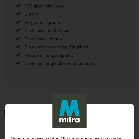
250 gram kabeljauw
1 eiwit
40 gram slagroom
2 eetlepels mosterdsaus
2 eetlepels ketchup
2 Amsterdamse uitjes, fijngehakt
½ rode ui, fijngesnipperd
1 eetlepel fijngehakte verse peterselie
Bereiding
Maal de garnalen, kabeljauw, 2 eieren, eiwit, room, 1 eetlepel
viskruiden, peper en zout tot een farce. Verdeel dit in 4 porties
Door aan te geven dat je 18 jaar of ouder bent en verder