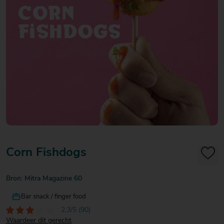
20
20
20
€ 20
€ 20
€ 20
Over Mitra
- €
- €
- €
Actiefolder
25
25
25
Voordelen Mitra Member
€ 25
Klantenservice
- €
30
Corn Fishdogs
Bron: Mitra Magazine 60
Bar snack / finger food
2,3/5 (90)
Waardeer dit gerecht