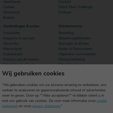
Aperitieven
Contact
Cadeau
Dutch Beer Challenge
Alcoholvrij
Podcast
Boeken
Aanbiedingen & acties
Klantenservice
Actiefolder
Bestelling
Magazine & specials
Betaalmogelijkheden
Winacties
Bezorgen & afhalen
Nieuwsbrief
Ruilen & Retourneren
Cadeaukaart
Algemene voorwaarden
Product van de maand
Privacyverklaring
Mitra Member Deals
Mitra Members
Wij gebruiken cookies
Download onze app
De app is exclusief voor Mitra Members. Je logt eenvoudig in met
"We gebruiken cookies om uw browse-ervaring te verbeteren, ons
dezelfde gegevens die je voor mitra.nl gebruikt.
verkeer te analyseren en gepersonaliseerde inhoud of advertenties
weer te geven. Door op ""Alles accepteren"" te klikken stemt u in
met ons gebruik van cookies. Zie voor meer informatie onze
cookie
statement
en onze
privacy statement
."