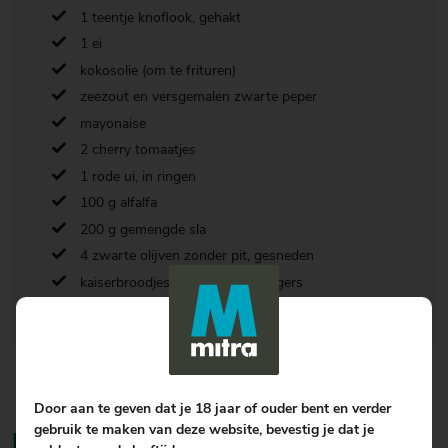
1 teentje knoflook, gehakt
1 ei
kokosolie (om te frituren)
zeezout en versgemalen zwarte peper
mayonaise
2 cherry tomaatjes
1 rode ui, in ringen
100 g alfalfa
200 g gemengde sla
4 zwarte olijven zonder pit, gesneden
kaiserbroodjes, voor de hamburgers
Door aan te geven dat je 18 jaar of ouder bent en verder
gebruik te maken van deze website, bevestig je dat je
Bereiding