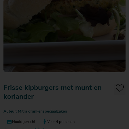
20
20
20
€ 20
€ 20
€ 20
Over Mitra
- €
- €
- €
Actiefolder
25
25
25
Voordelen Mitra Member
€ 25
Klantenservice
- €
30
Frisse kipburgers met munt en
koriander
Auteur: Mitra drankenspeciaalzaken
Hoofdgerecht
Voor 4 personen