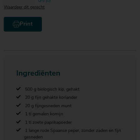
0/5 (0)
Waardeer dit gerecht
Print
Ingrediënten
500 g biologisch kip, gehakt
20 g fijn gehakte koriander
20 g fijngesneden munt
1 tl gemalen komijn
1 tl zoete paprikapoeder
1 lange rode Spaanse peper, zonder zaden en fijn
gesneden