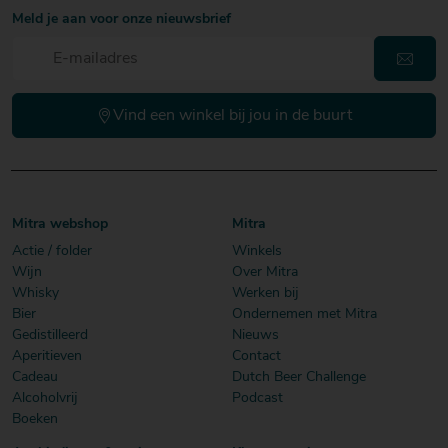
Meld je aan voor onze nieuwsbrief
Vind een winkel bij jou in de buurt
Mitra webshop
Mitra
Actie / folder
Winkels
Wijn
Over Mitra
Whisky
Werken bij
Bier
Ondernemen met Mitra
Gedistilleerd
Nieuws
Aperitieven
Contact
Cadeau
Dutch Beer Challenge
Alcoholvrij
Podcast
Boeken