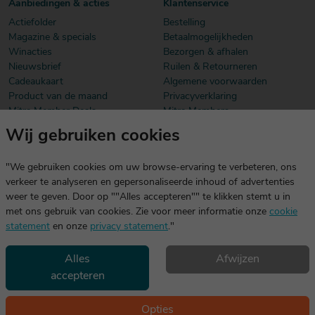
Aanbiedingen & acties
Klantenservice
Actiefolder
Bestelling
Magazine & specials
Betaalmogelijkheden
Winacties
Bezorgen & afhalen
Nieuwsbrief
Ruilen & Retourneren
Cadeaukaart
Algemene voorwaarden
Product van de maand
Privacyverklaring
Mitra Member Deals
Mitra Members
Wij gebruiken cookies
Download onze app
De app is exclusief voor Mitra Members. Je logt eenvoudig in met
"We gebruiken cookies om uw browse-ervaring te verbeteren, ons
dezelfde gegevens die je voor mitra.nl gebruikt.
verkeer te analyseren en gepersonaliseerde inhoud of advertenties
weer te geven. Door op ""Alles accepteren"" te klikken stemt u in
met ons gebruik van cookies. Zie voor meer informatie onze
cookie
statement
en onze
privacy statement
."
Alles
Afwijzen
accepteren
Geniet, maar drink met mate. Geen 18 geen alcohol
©2026 Mitra -
Disclaimer
en
copyright
- Verantwoord
Opties
alcoholgebruik