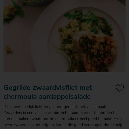
20
20
20
€ 20
€ 20
€ 20
Over Mitra
- €
- €
- €
Actiefolder
25
25
25
Voordelen Mitra Member
€ 25
Klantenservice
- €
30
Gegrilde zwaardvisfilet met
chermoula aardappelsalade
Dit is een heerlijk licht en gezond gerecht met veel smaak.
Zwaardvis is een vlezige vis die zich staande weet te houden bij
sterke smaken, waardoor de chermoula er heel goed bij past. Als je
geen zwaardvis kunt krijgen, kun je die goed vervangen door tonijn