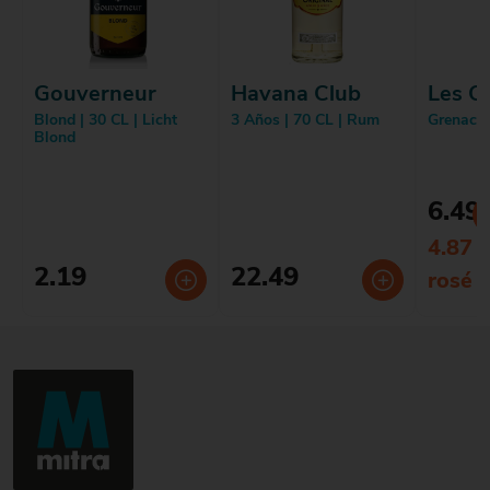
Gouverneur
Havana Club
Les C
Blond | 30 CL | Licht
3 Años | 70 CL | Rum
Grenache
Blond
6.49
4.87 O
2.19
22.49
rosé 