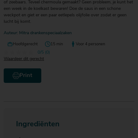
of zeebaars. Teveel chermoula gemaakt? Geen probleem, je kunt het
een week in de koelkast bewaren! Doe de saus in een schone
weckpot en giet er een paar eetlepels olijfolie over zodat er geen
lucht bij komt.
Auteur: Mitra drankenspeciaalzaken
Hoofdgerecht
15 min
Voor 4 personen
0/5 (0)
Waardeer dit gerecht
Print
Ingrediënten