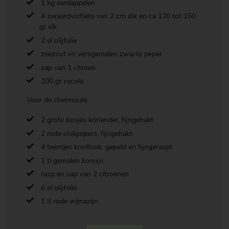
1 kg aardappelen
4 zwaardvisfilets van 2 cm dik en ca 120 tot 150
gr elk
2 el olijfolie
zeezout en versgemalen zwarte peper
sap van 1 citroen
100 gr rucola
Voor de chermoula:
2 grote bosjes koriander, fijngehakt
2 rode chilipepers, fijngehakt
4 teentjes knoflook, gepeld en fijngeraspt
2 tl gemalen komijn
rasp en sap van 2 citroenen
6 el olijfolie
1 tl rode wijnazijn