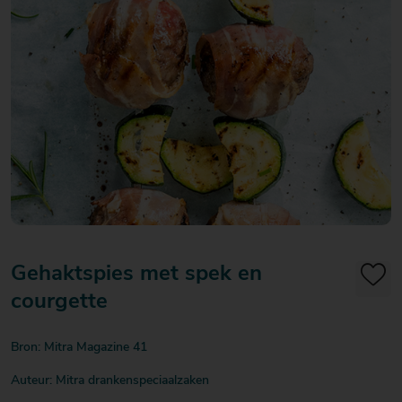
20
20
20
€ 20
€ 20
€ 20
Over Mitra
- €
- €
- €
Actiefolder
25
25
25
Voordelen Mitra Member
€ 25
Klantenservice
- €
30
Gehaktspies met spek en
courgette
Bron: Mitra Magazine 41
Auteur: Mitra drankenspeciaalzaken