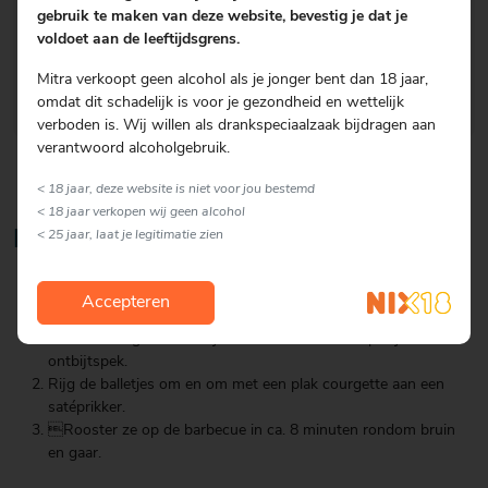
75 gram ontbijtspek, in plakjes
gebruik te maken van deze website, bevestig je dat je
½ courgette, in dikke gehalveerde plakken
voldoet aan de leeftijdsgrens.
peper en zou
Mitra verkoopt geen alcohol als je jonger bent dan 18 jaar,
omdat dit schadelijk is voor je gezondheid en wettelijk
verboden is. Wij willen als drankspeciaalzaak bijdragen aan
verantwoord alcoholgebruik.
< 18 jaar, deze website is niet voor jou bestemd
< 18 jaar verkopen wij geen alcohol
Bereiding
< 25 jaar, laat je legitimatie zien
Kneed het gehakt met de mosterd, het paprikapoeder, het
Accepteren
paneermeel en het ei. Breng op smaak met peper en zout.
Vorm kleine gehaktballetjes en wikkel ze in een plakje
ontbijtspek.
Rijg de balletjes om en om met een plak courgette aan een
satéprikker.
Rooster ze op de barbecue in ca. 8 minuten rondom bruin
en gaar.