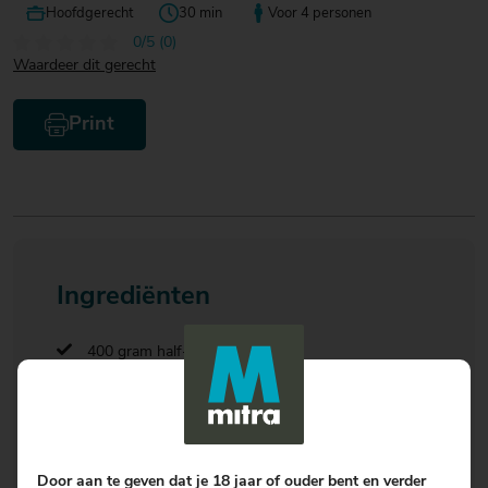
Hoofdgerecht
30 min
Voor 4 personen
0/5 (0)
Waardeer dit gerecht
Print
Ingrediënten
400 gram half-om-half gehakt
1 tl (pittige) mosterd
1 el paprikapoeder
2 el paneermeel
1 ei
Door aan te geven dat je 18 jaar of ouder bent en verder