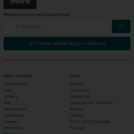
Meld je aan voor onze nieuwsbrief
Vind een winkel bij jou in de buurt
Mitra webshop
Mitra
Actie / folder
Winkels
Wijn
Over Mitra
Whisky
Werken bij
Bier
Ondernemen met Mitra
Gedistilleerd
Nieuws
Aperitieven
Contact
Cadeau
Dutch Beer Challenge
Alcoholvrij
Podcast