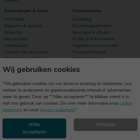
Boeken
Aanbiedingen & acties
Klantenservice
Actiefolder
Bestelling
Magazine & specials
Betaalmogelijkheden
Winacties
Bezorgen & afhalen
Nieuwsbrief
Ruilen & Retourneren
Cadeaukaart
Algemene voorwaarden
Product van de maand
Privacyverklaring
Mitra Member Deals
Mitra Members
Wij gebruiken cookies
Download onze app
De app is exclusief voor Mitra Members. Je logt eenvoudig in met
"We gebruiken cookies om uw browse-ervaring te verbeteren, ons
dezelfde gegevens die je voor mitra.nl gebruikt.
verkeer te analyseren en gepersonaliseerde inhoud of advertenties
weer te geven. Door op ""Alles accepteren"" te klikken stemt u in
met ons gebruik van cookies. Zie voor meer informatie onze
cookie
statement
en onze
privacy statement
."
Alles
Afwijzen
accepteren
Geniet, maar drink met mate. Geen 18 geen alcohol