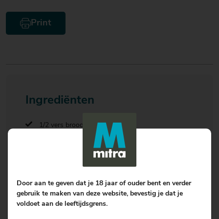
Print
Ingrediënten
1/2 vers brood,
knapperige korst en ongesneden
2 rijpe avocado’s
4-6 plakken bacon
1 handje taugé
Door aan te geven dat je 18 jaar of ouder bent en verder
kerriepoeder naar smaak
gebruik te maken van deze website, bevestig je dat je
2 pakjes gerookte en gesneden bio-kipfilet
voldoet aan de leeftijdsgrens.