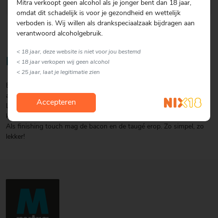
Mitra verkoopt geen alcohol als je jonger bent dan 18 jaar,
omdat dit schadelijk is voor je gezondheid en wettelijk
verboden is. Wij willen als drankspeciaalzaak bijdragen aan
verantwoord alcoholgebruik.
< 18 jaar, deze website is niet voor jou bestemd
Bereiding
< 18 jaar verkopen wij geen alcohol
< 25 jaar, laat je legitimatie zien
Bak de bacon tot ze knapperig en mooi bruin zijn. Pureer de
avocado. Was de taugé. Snij het brood in dikke plakken.
Accepteren
Leg eerst wat avocadopuree op het brood en daarboven komt de
kip. Daarover een beetje kerriepoeder.
Als finishing touch mag de bacon en de taugé erop. Zo simpel, zo
lekker!