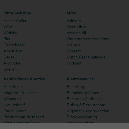
Mitra webshop
Mitra
Actie / folder
Winkels
Wijn
Over Mitra
Whisky
Werken bij
Bier
Ondernemen met Mitra
Gedistilleerd
Nieuws
Aperitieven
Contact
Cadeau
Dutch Beer Challenge
Alcoholvrij
Podcast
Boeken
Aanbiedingen & acties
Klantenservice
Actiefolder
Bestelling
Magazine & specials
Betaalmogelijkheden
Winacties
Bezorgen & afhalen
Nieuwsbrief
Ruilen & Retourneren
Cadeaukaart
Algemene voorwaarden
Product van de maand
Privacyverklaring
Mitra Member Deals
Mitra Members