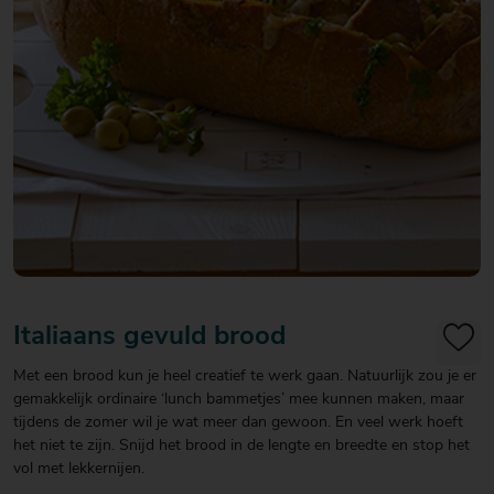
20
20
20
€ 20
€ 20
€ 20
Over Mitra
- €
- €
- €
Actiefolder
25
25
25
Voordelen Mitra Member
€ 25
Klantenservice
- €
30
Italiaans gevuld brood
Met een brood kun je heel creatief te werk gaan. Natuurlijk zou je er
gemakkelijk ordinaire ‘lunch bammetjes’ mee kunnen maken, maar
tijdens de zomer wil je wat meer dan gewoon. En veel werk hoeft
het niet te zijn. Snijd het brood in de lengte en breedte en stop het
vol met lekkernijen.