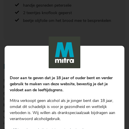
handje gesneden peterselie
2 teentjes knoflook geperst
beetje olijfolie om het brood mee te besprenkelen
Bereiding
Door aan te geven dat je 18 jaar of ouder bent en verder
Snijd het brood ongeveer 3 keer in de lengte en 9 keer in de
gebruik te maken van deze website, bevestig je dat je
breedte, maar let erop dat je niet door de bodem van het brood
voldoet aan de leeftijdsgrens.
gaat! Vul dan de kieren die in het brood ontstaan zijn met kaas en
leg daar vervolgens de olijven en de knoflook op. Besprenkel het
Mitra verkoopt geen alcohol als je jonger bent dan 18 jaar,
brood met een beetje olijfolie en doe het vervolgens 10 minuten in
omdat dit schadelijk is voor je gezondheid en wettelijk
een voorverwarmde oven van 200 graden. Na 5 minuten doe je er
verboden is. Wij willen als drankspeciaalzaak bijdragen aan
wat peterselie overheen. Je zou het brood ook even op de barbecue
verantwoord alcoholgebruik.
in folie kunnen leggen, maar let er dan wel op dat de barbecue niet