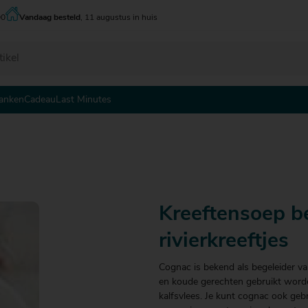
00
Vandaag besteld
, 11 augustus in huis
anken
Cadeau
Last Minutes
 - tot € 5
 - tot € 5
 - tot € 5
 - € 10
 - € 10
 - € 10
0 - € 15
0 - € 15
0 - € 15
5 - € 20
5 - € 20
5 - € 20
Kreeftensoep b
0 - € 25
0 - € 25
0 - € 25
5 - € 30
rivierkreeftjes
Cognac is bekend als begeleider va
en koude gerechten gebruikt worde
kalfsvlees. Je kunt cognac ook geb
 € 30