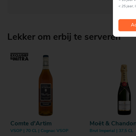
< 18 jaar 
< 25 jaar, 
Ac
Lekker om erbij te serveren
Comte d'Artim
Moët & Chando
VSOP | 70 CL | Cognac VSOP
Brut Imperial | 37,5 CL