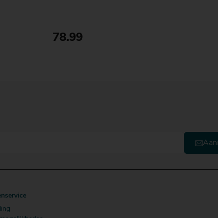
78.99
Bestellen
Aan
enservice
ling