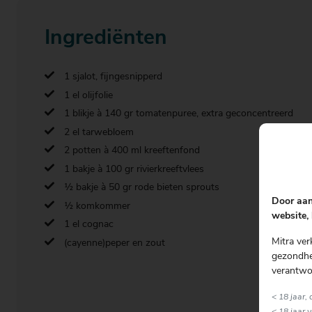
Ingrediënten
1 sjalot, fijngesnipperd
1 el olijfolie
1 blikje à 140 gr tomatenpuree, extra geconcentreerd
2 el tarwebloem
2 potten à 400 ml kreeftenfond
1 bakje à 100 gr rivierkreeftvlees
½ bakje à 50 gr rode bieten sprouts
Door aan
½ komkommer
website, 
1 el cognac
Mitra ver
(cayenne)peper en zout
gezondhei
verantwo
< 18 jaar,