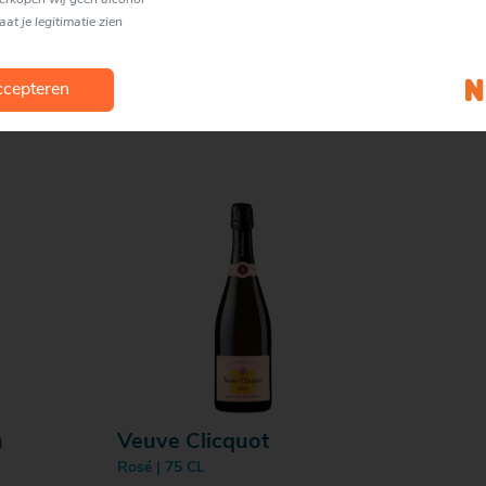
verkopen wij geen alcohol
laat je legitimatie zien
cepteren
n
Veuve Clicquot
Rosé | 75 CL