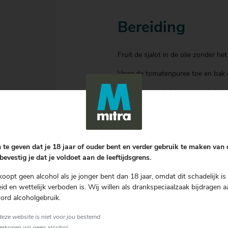
Bereiding
Fruit de sjalot in de olie zonder het
Voeg de tomatenpuree toe en bak 
Bestrooi met de bloem en bak het 
Schenk de kreeftenfond langzaam a
vuur laag en laat de soep ca 15 mi
Halveer de komkommer, verwijder de
 te geven dat je 18 jaar of ouder bent en verder gebruik te maken van
blokjes.
bevestig je dat je voldoet aan de leeftijdsgrens.
Breng de soep op smaak met de co
koopt geen alcohol als je jonger bent dan 18 jaar, omdat dit schadelijk is 
d en wettelijk verboden is. Wij willen als drankspeciaalzaak bijdragen a
Schep de komkommerblokjes in het 
ord alcoholgebruik.
Schep de soep voorzichtig rond d
 deze website is niet voor jou bestemd
sprouts.