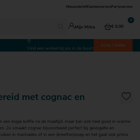
Nieuwsbrief
Klantenservice
Partyservice
€ 0.00
Mijn Mitra
Actie / folder
Vind een winkel bij jou in de buurt
ereid met cognac en
n een kopje koffie na de maaltijd, maar kan ook heel goed in warme
n. Zo smaakt cognac bijvoorbeeld perfect bij gevogelte en
ruiken in marinades of in een (kreeften)soep en het gaat ook prima