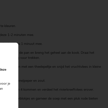
 te kleuren.
deze 1-2 minuten mee.
geheel nog ca 1 minuut mee.
l roerend in de pan en breng het geheel aan de kook. Draai het
nuten op laag vuur trekken.
 zaadlijsten met een theelepeltje en snijd het vruchtvlees in kleine
 deze
gnac, (cayenne)peper en zout.
voor je
an
midden van 4 kommen en verdeel het rivierkreeftvlees erover.
e komkommerblokjes en garneer de soep met een pluk rode bieten