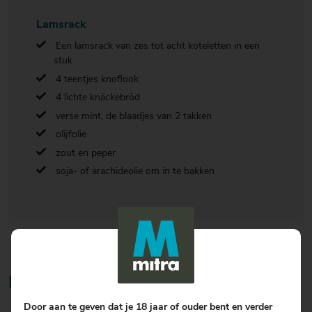
Lamsrack
Een lamsrack van zes tot acht koteletten in een
stuk
4 teentjes knoflook
4 lichte knäckebröd
verse mint, de blaadjes van 2 takken
olijfolie
zout en peper
soja- of arachideolie om in te bakken
Bereiding
Door aan te geven dat je 18 jaar of ouder bent en verder