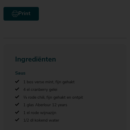
Print
Ingrediënten
Saus
1 bos verse mint, fijn gehakt
4 el cranberry gelei
¼ rode chili, fijn gehakt en ontpit
1 glas Aberlour 12 years
1 el rode wijnazijn
1/2 dl kokend water