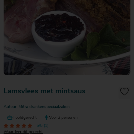
20
20
20
€ 20
€ 20
€ 20
Over Mitra
- €
- €
- €
Actiefolder
25
25
25
Voordelen Mitra Member
€ 25
Klantenservice
- €
30
Lamsvlees met mintsaus
Auteur: Mitra drankenspeciaalzaken
Hoofdgerecht
Voor 2 personen
5/5 (1)
Waardeer dit gerecht