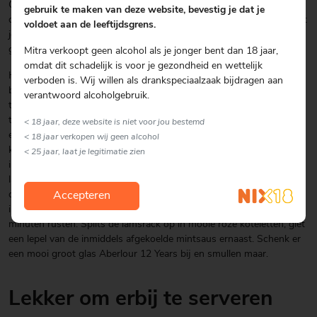
Oven voorwarmen op 165 °C. Maak eerst de saus. Meng de whisky,
gebruik te maken van deze website, bevestig je dat je
de wijnazijn en de gelei met kokend water. Als alles is opgelost, giet
voldoet aan de leeftijdsgrens.
je het over de gehakte mint. Meng het met chili, giet het over in een
glazen potje en laat het afkoelen.
Mitra verkoopt geen alcohol als je jonger bent dan 18 jaar,
omdat dit schadelijk is voor je gezondheid en wettelijk
Hak voor enkele seconden de knoflook, knäckebröd en mint in een
verboden is. Wij willen als drankspeciaalzaak bijdragen aan
blender, het moet niet al te fijngemalen zijn. Voeg genoeg olijfolie
verantwoord alcoholgebruik.
toe om er een pasta van te maken. Voeg zout en peper naar smaak
toe. De lamsrack op de vetkant licht insnijden in een ruitjespatroon,
< 18 jaar, deze website is niet voor jou bestemd
en verdeel de
< 18 jaar verkopen wij geen alcohol
kruidenpasta over dezelfde kant. Laat het voor tien minuten
< 25 jaar, laat je legitimatie zien
intrekken. Een beetje soja- of arachideolie in een pan doen en de
lamsrack op de gekruide kant bakken tot het bruin is. Schuif daarna
de pan met de lamsrack, met de gekruide kant naar boven, de oven
Accepteren
in voor 8-10 minuten. Dek het vervolgens af en laat het voor 5
minuten rusten. Splits de lamsrack op in mooie roze koteletten, giet
een lepel van de inmiddels afgekoelde mintsaus ernaast. Schenk er
een mooi groot glas Aberlour 12 Years bij en smullen maar.
Lekker om erbij te serveren