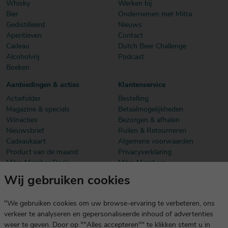
Whisky
Werken bij
Bier
Ondernemen met Mitra
Gedistilleerd
Nieuws
Aperitieven
Contact
Cadeau
Dutch Beer Challenge
Alcoholvrij
Podcast
Boeken
Aanbiedingen & acties
Klantenservice
Actiefolder
Bestelling
Magazine & specials
Betaalmogelijkheden
Winacties
Bezorgen & afhalen
Nieuwsbrief
Ruilen & Retourneren
Cadeaukaart
Algemene voorwaarden
Product van de maand
Privacyverklaring
Mitra Member Deals
Mitra Members
Wij gebruiken cookies
Download onze app
De app is exclusief voor Mitra Members. Je logt eenvoudig in met
"We gebruiken cookies om uw browse-ervaring te verbeteren, ons
dezelfde gegevens die je voor mitra.nl gebruikt.
verkeer te analyseren en gepersonaliseerde inhoud of advertenties
weer te geven. Door op ""Alles accepteren"" te klikken stemt u in