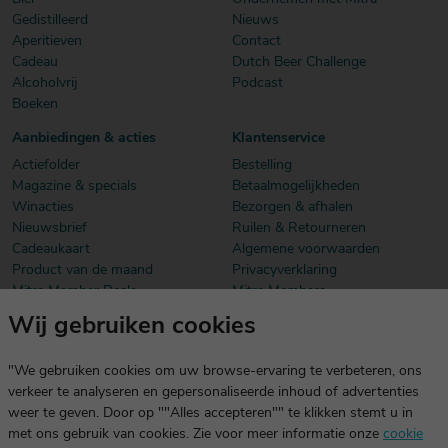
Gedistilleerd
Nieuws
Aperitieven
Contact
Cadeau
Dutch Beer Challenge
Alcoholvrij
Podcast
Boeken
Aanbiedingen & acties
Klantenservice
Actiefolder
Bestelling
Magazine & specials
Betaalmogelijkheden
Winacties
Bezorgen & afhalen
Nieuwsbrief
Ruilen & Retourneren
Cadeaukaart
Algemene voorwaarden
Product van de maand
Privacyverklaring
Mitra Member Deals
Mitra Members
Wij gebruiken cookies
Download onze app
De app is exclusief voor Mitra Members. Je logt eenvoudig in met
"We gebruiken cookies om uw browse-ervaring te verbeteren, ons
dezelfde gegevens die je voor mitra.nl gebruikt.
verkeer te analyseren en gepersonaliseerde inhoud of advertenties
weer te geven. Door op ""Alles accepteren"" te klikken stemt u in
met ons gebruik van cookies. Zie voor meer informatie onze
cookie