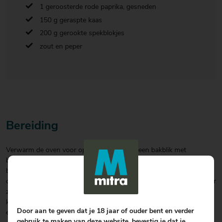
1 geroosterde rode paprika, gesneden
150 g geraspte kaas
200 g gerookte spekblokjes
zout en peper
Bereiding
Verwarm de oven voor op 180 ºC. Bekleed een bakblik met
bakpapier of spray deze in met olie. In een middelgrote koekenpan
bak je de champignons en paprika met wat olie goudbruin. Zet dit
opzij om af te koelen. Vul een middelgrote pan met voldoende water
zodat de asperges onder kunnen staan. Breng het water aan de
kook, stop de asperges erin en kook het voor 1 minuut. Lek het uit
Door aan te geven dat je 18 jaar of ouder bent en verder
en zet dit onmiddellijk opzij om af te koelen.
gebruik te maken van deze website, bevestig je dat je