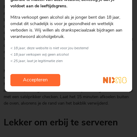
voldoet aan de leeftijdsgrens.
Rol met een deegroller het bladerdeeg uit in dunne plakken (let op:
niet te dun) en bekleed hiermee het bakblik. Je hebt alle 6 de
Mitra verkoopt geen alcohol als je jonger bent dan 18 jaar,
bladerdeegplakken nodig voor 1 quiche. Druk het deeg goed tegen
omdat dit schadelijk is voor je gezondheid en wettelijk
de zijkanten van het bakblik aan. Prik gaatjes met een vork in het
verboden is. Wij willen als drankspeciaalzaak bijdragen aan
deeg. Bak de uien licht glazig en laat dit afkoelen. In een grote kom
verantwoord alcoholgebruik.
klop je de eieren los tot ze luchtig zijn. Voeg de slagroom toe en mix
dit. Voeg de uien, rode paprika, geraspte kaas, afgekoelde
< 18 jaar, deze website is niet voor jou bestemd
champignons en asperges, het spek en wat zout en peper naar
< 18 jaar verkopen wij geen alcohol
smaak toe.
< 25 jaar, laat je legitimatie zien
Meng alle ingrediënten met een vouwbeweging langzaam door
elkaar en giet het geheel dan in de bakblik over het deeg heen. Zet
Accepteren
het taartblik op een bakplaat in de oven en bak deze quiche in 50
minuten af, of langer als de kern van de quiche nog nat is. Dit kun je
met een satéprikker checken. Laat het 15 minuten afkoelen buiten
de oven, alvorens je de rand van het bakblik verwijderd.
Lekker om erbij te serveren