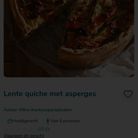
20
20
20
€ 20
€ 20
€ 20
Over Mitra
- €
- €
- €
Actiefolder
25
25
25
Voordelen Mitra Member
€ 25
Klantenservice
- €
30
Lente quiche met asperges
Auteur: Mitra drankenspeciaalzaken
Hoofdgerecht
Voor 6 personen
0/5 (0)
Waardeer dit gerecht