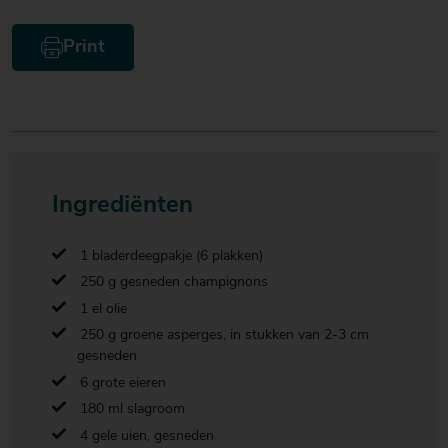
Print
Ingrediënten
1 bladerdeegpakje (6 plakken)
250 g gesneden champignons
1 el olie
250 g groene asperges, in stukken van 2-3 cm
gesneden
6 grote eieren
180 ml slagroom
4 gele uien, gesneden