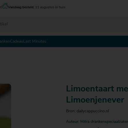
00
Vandaag besteld
, 11 augustus in huis
anken
Cadeau
Last Minutes
 - tot € 5
 - tot € 5
 - tot € 5
 - € 10
 - € 10
 - € 10
0 - € 15
0 - € 15
0 - € 15
5 - € 20
5 - € 20
5 - € 20
Limoentaart m
0 - € 25
0 - € 25
0 - € 25
5 - € 30
Limoenjenever
Bron: dailycappuccino.nl
Auteur: Mitra drankenspeciaalzake
 € 30