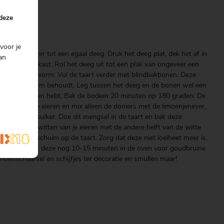
 deze
voor je
 en het water tot een egaal deeg. Druk het deeg plat, dek het af in
an
ten in de koelkast. Rol het deeg uit tot een plak van ongeveer een
ngevette taartvorm. Vul de taart verder met blindbakbonen. Deze
oven zijn vorm behoudt. Leg tussen het deeg en de bonen wel een
odem met bonen hebt. Bak de bodem 20 minuten op 180 graden. De
en. Split de eieren en mix alleen de dooiers met de limoenjenever,
n de witte suiker. Doe dit mengsel in de taart en bak deze
 Mix de eiwitten van je eieren met de andere helft van de witte
n schep dit schuim op de taart. Zorg dat deze niet loeiheet meer is.
rander of zet deze nog 10-15 minuten in de oven voor goudbruine
moenschaafsel en schijfjes ter decoratie en smullen maar!