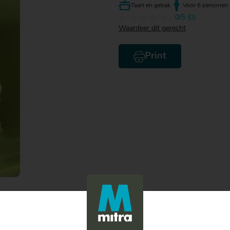
Taart en gebak
Voor 6 personen
0/5 (0)
Waardeer dit gerecht
Print