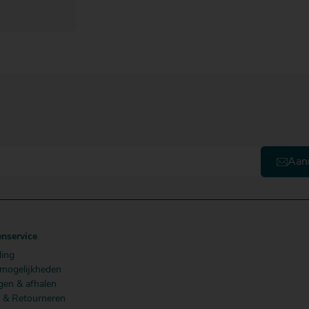
Aan
enservice
ling
lmogelijkheden
gen & afhalen
n & Retourneren