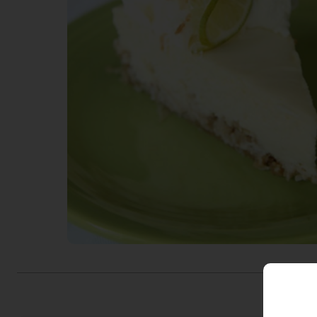
Actiefolder
Voordelen Mitra Member
Klantenservice