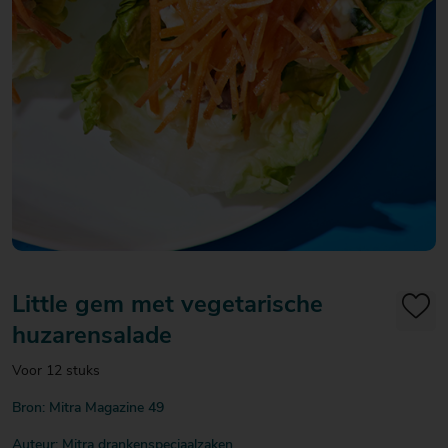
20
20
20
€ 20
€ 20
€ 20
Over Mitra
- €
- €
- €
Actiefolder
25
25
25
Voordelen Mitra Member
€ 25
Klantenservice
- €
30
Little gem met vegetarische
huzarensalade
Voor 12 stuks
Bron: Mitra Magazine 49
Auteur: Mitra drankenspeciaalzaken