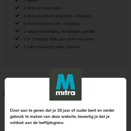
2 eieren
2 flinke el mayonaise
4 kleine zoetzure augurken, in blokjes
8 Amsterdamse uien, in plakjes
2 takjes bladselderij, de blaadjes gehakt
2 of 3 kropjes little gem (mini-romaine)
1 zakje rauwkost peen julienne
Bereiding
Meng de shiitake met het paprikapoeder. Verhit de olie in een
Door aan te geven dat je 18 jaar of ouder bent en verder
kleine koekenpan en bak de paddenstoelen op niet te hoog
gebruik te maken van deze website, bevestig je dat je
vuur 10 minuten. De shiitake krimpen wat en worden een
voldoet aan de leeftijdsgrens.
beetje krokant, maar dat is juist lekker in de salade.