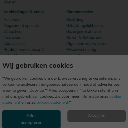
Boeken
Aanbiedingen & acties
Klantenservice
Actiefolder
Bestelling
Magazine & specials
Betaalmogelijkheden
Winacties
Bezorgen & afhalen
Nieuwsbrief
Ruilen & Retourneren
Cadeaukaart
Algemene voorwaarden
Product van de maand
Privacyverklaring
Mitra Member Deals
Mitra Members
Wij gebruiken cookies
Download onze app
De app is exclusief voor Mitra Members. Je logt eenvoudig in met
"We gebruiken cookies om uw browse-ervaring te verbeteren, ons
dezelfde gegevens die je voor mitra.nl gebruikt.
verkeer te analyseren en gepersonaliseerde inhoud of advertenties
weer te geven. Door op ""Alles accepteren"" te klikken stemt u in
met ons gebruik van cookies. Zie voor meer informatie onze
cookie
statement
en onze
privacy statement
."
Alles
Afwijzen
accepteren
Geniet, maar drink met mate. Geen 18 geen alcohol