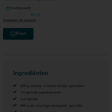
Hoofdgerecht
0/5 (0)
Waardeer dit gerecht
Print
Ingrediënten
100 g shiitake, in kleine stukjes gesneden
1 tl gerookt paprikapoeder
1 el olijfolie
400 g iets kruimige aardappels, geschild