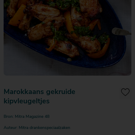
20
20
20
€ 20
€ 20
€ 20
Over Mitra
- €
- €
- €
Actiefolder
25
25
25
Voordelen Mitra Member
€ 25
Klantenservice
- €
30
Marokkaans gekruide
kipvleugeltjes
Bron: Mitra Magazine 48
Auteur: Mitra drankenspeciaalzaken