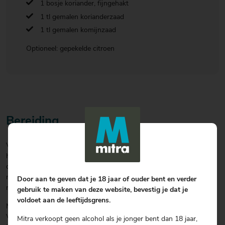
1 bosje koriander, fijngehakt
1 tl gemalen korianderzaad
1 tl gemalen komijnzaad
Optioneel: gepekelde citroen
Bereiding
Verwarm de oven voor op 180 °C. Meng in een ruime kom de ras el
hanout met het zout en de kip. Meng er 2 el olijfolie door. Verdeel
de kip over een met bakpapier beklede bakplaat en rooster ze in 30
minuten gaar en goudbruin. Schep de paprikareepjes er na 15
Door aan te geven dat je 18 jaar of ouder bent en verder
minuten roostertijd door.
gebruik te maken van deze website, bevestig je dat je
voldoet aan de leeftijdsgrens.
Meng tussendoor de koriander met het koriander- en komijnzaad.
Voeg 4 el olijfolie, zout en peper naar smaak toe. Je kunt ook een
Mitra verkoopt geen alcohol als je jonger bent dan 18 jaar,