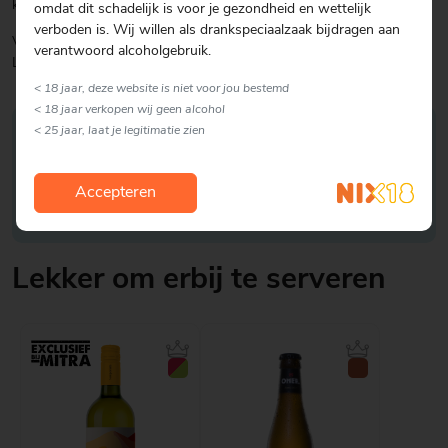
klein stukje gepekelde citroen heel fijnhakken en toevoegen.
omdat dit schadelijk is voor je gezondheid en wettelijk
verboden is. Wij willen als drankspeciaalzaak bijdragen aan
Verdeel de kip over een schaal en schep het kruidenmengsel erover.
verantwoord alcoholgebruik.
Lekker met een simpele tomaten- ­artisjoksalade
< 18 jaar, deze website is niet voor jou bestemd
< 18 jaar verkopen wij geen alcohol
< 25 jaar, laat je legitimatie zien
Je kunt de kip al een dag eerder marineren. Snijd
250 gram tomaatjes in helften of parten. Meng
met (gegrilde) artisjokharten (uit een potje) en
Accepteren
breng op smaak met peper en zout en wat
olijfolie.
Lekker om erbij te serveren