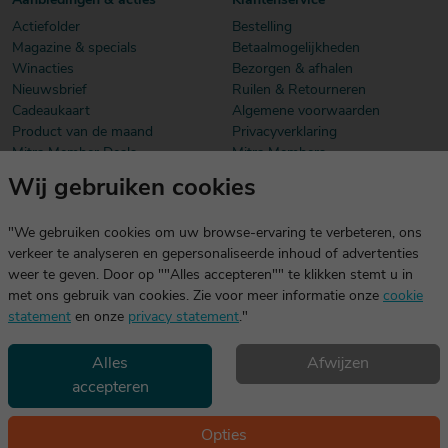
Aanbiedingen & acties
Klantenservice
Actiefolder
Bestelling
Magazine & specials
Betaalmogelijkheden
Winacties
Bezorgen & afhalen
Nieuwsbrief
Ruilen & Retourneren
Cadeaukaart
Algemene voorwaarden
Product van de maand
Privacyverklaring
Mitra Member Deals
Mitra Members
Wij gebruiken cookies
Download onze app
De app is exclusief voor Mitra Members. Je logt eenvoudig in met
"We gebruiken cookies om uw browse-ervaring te verbeteren, ons
dezelfde gegevens die je voor mitra.nl gebruikt.
verkeer te analyseren en gepersonaliseerde inhoud of advertenties
weer te geven. Door op ""Alles accepteren"" te klikken stemt u in
met ons gebruik van cookies. Zie voor meer informatie onze
cookie
statement
en onze
privacy statement
."
Alles
Afwijzen
accepteren
Geniet, maar drink met mate. Geen 18 geen alcohol
©2026 Mitra -
Disclaimer
en
copyright
- Verantwoord
Opties
alcoholgebruik