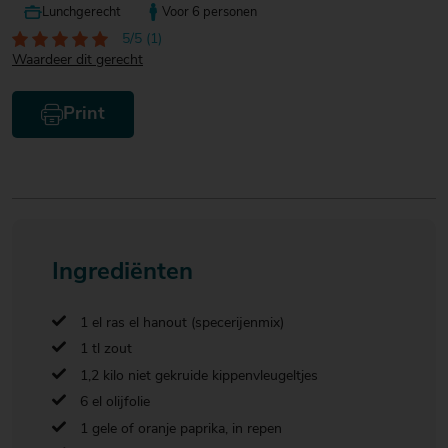
Lunchgerecht
Voor 6 personen
5/5 (1)
Waardeer dit gerecht
Print
Ingrediënten
1 el ras el hanout (specerijenmix)
1 tl zout
1,2 kilo niet gekruide kippenvleugeltjes
6 el olijfolie
1 gele of oranje paprika, in repen