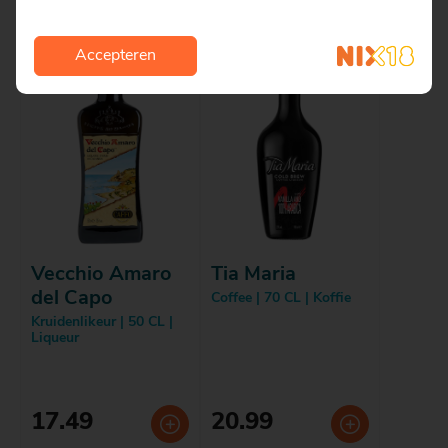
Accepteren
Vecchio Amaro
Tia Maria
del Capo
Coffee | 70 CL | Koffie
Kruidenlikeur | 50 CL |
Liqueur
17.49
20.99