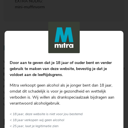
EXTRA NODIG:
mini-muffinvorm
Bereiding
Verwarm de oven voor op 220 graden. Vet de muffinholtes goed in
Door aan te geven dat je 18 jaar of ouder bent en verder
en bestuif met wat bloem. Smelt de pure chocolade met de boter au
gebruik te maken van deze website, bevestig je dat je
bain-marie. Klop de eieren met de suiker en het zout dik en romig.
voldoet aan de leeftijdsgrens.
Voeg het chocolademengsel en het vanille-extract al mixend toe en
Mitra verkoopt geen alcohol als je jonger bent dan 18 jaar,
mix nog 1 minuut. Spatel de bloem luchtig door het beslag en
omdat dit schadelijk is voor je gezondheid en wettelijk
verdeel het beslag over de muffinholtes. Bak ca. 4 minuten in de
verboden is. Wij willen als drankspeciaalzaak bijdragen aan
oven. Haal de muffinvorm uit de oven en stort de cakejes
verantwoord alcoholgebruik.
voorzichtig uit de vorm
< 18 jaar, deze website is niet voor jou bestemd
Lekker om erbij te serveren
< 18 jaar verkopen wij geen alcohol
< 25 jaar, laat je legitimatie zien