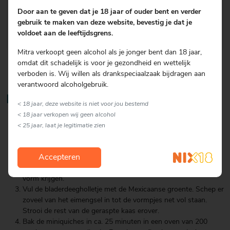
10 blaadjes bladerdeeg, ontdooid
Door aan te geven dat je 18 jaar of ouder bent en verder
peper en zout
gebruik te maken van deze website, bevestig je dat je
voldoet aan de leeftijdsgrens.
Mitra verkoopt geen alcohol als je jonger bent dan 18 jaar,
omdat dit schadelijk is voor je gezondheid en wettelijk
verboden is. Wij willen als drankspeciaalzaak bijdragen aan
verantwoord alcoholgebruik.
Bereiding
< 18 jaar, deze website is niet voor jou bestemd
< 18 jaar verkopen wij geen alcohol
Klop de eieren met de room los en breng op smaak met peper
< 25 jaar, laat je legitimatie zien
en zout. Schep de helft van de kaas en de peterselie erdoor.
Steek uit de bladerdeegvellen vierkantjes of rondjes die passen
in een, liefst kleine, muffinvorm en druk ze in de ingevette
Accepteren
vormpjes. Laat de bovenkant uitsteken zodat ze een grillige
vorm krijgen.
Vul de bladerdeegholletje met de Mexicaanse groente. Schep er
zoveel van het eimengsel in tot de vormpjes net vol staan.
Strooi de rest van de geraspte kaas erover.
Bak de miniquiches in ca. 25 minuten in een oven van 200