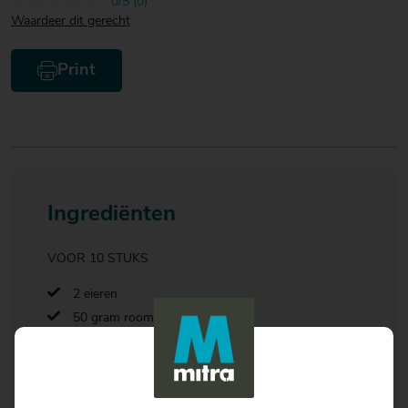
0/5 (0)
Waardeer dit gerecht
Print
Ingrediënten
VOOR 10 STUKS
2 eieren
50 gram room
50 g geraspte kaas
1 el fi jngesnedenpeterselie
1 blik Mexicaanse groente (200 gram), uitgelekt