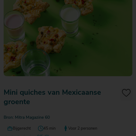
20
20
20
€ 20
€ 20
€ 20
Over Mitra
- €
- €
- €
Actiefolder
25
25
25
Voordelen Mitra Member
€ 25
Klantenservice
- €
30
Mini quiches van Mexicaanse
groente
Bron: Mitra Magazine 60
Bijgerecht
45 min
Voor 2 personen