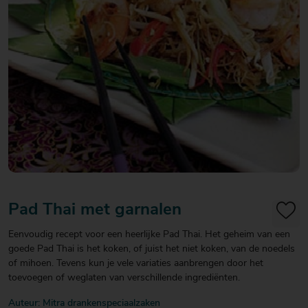
20
20
20
€ 20
€ 20
€ 20
Over Mitra
- €
- €
- €
Actiefolder
25
25
25
Voordelen Mitra Member
€ 25
Klantenservice
- €
30
Pad Thai met garnalen
Eenvoudig recept voor een heerlijke Pad Thai. Het geheim van een
goede Pad Thai is het koken, of juist het niet koken, van de noedels
of mihoen. Tevens kun je vele variaties aanbrengen door het
toevoegen of weglaten van verschillende ingrediënten.
Auteur: Mitra drankenspeciaalzaken