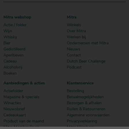
Mitra webshop
Mitra
Actie / folder
Winkels
Wijn
Over Mitra
Whisky
Werken bij
Bier
Ondernemen met Mitra
Gedistilleerd
Nieuws
Aperitieven
Contact
Cadeau
Dutch Beer Challenge
Alcoholvrij
Podcast
Boeken
Aanbiedingen & acties
Klantenservice
Actiefolder
Bestelling
Magazine & specials
Betaalmogelijkheden
Winacties
Bezorgen & afhalen
Nieuwsbrief
Ruilen & Retourneren
Cadeaukaart
Algemene voorwaarden
Product van de maand
Privacyverklaring
Mitra Member Deals
Mitra Members