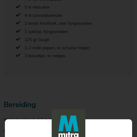
5 el rietsuiker
4 el zonnebloemolie
2 tenen knoflook, zeer fijngesneden
1 sjalotje, fijngesneden
125 gr taugé
1-2 rode pepers, in schuine ringen
3 bosuitjes, in reepjes
Bereiding
Week de mihoen 4-5 minuten in heet water.
Snijd de garnalen met een scherp mes over de rug in, pel ze en