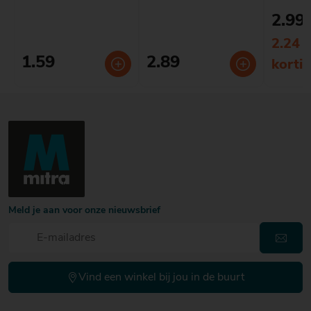
2.99
2.24 
1.59
2.89
korti
Meld je aan voor onze nieuwsbrief
Vind een winkel bij jou in de buurt