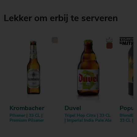
Lekker om erbij te serveren
Krombacher
Duvel
Popul
Pilsener | 33 CL |
Tripel Hop Citra | 33 CL
BlondEik
Premium Pilsener
| Imperial India Pale Ale
33 CL | 