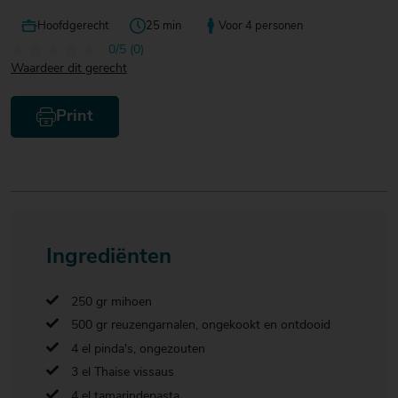
Hoofdgerecht
25 min
Voor 4 personen
0/5 (0)
Waardeer dit gerecht
Print
Ingrediënten
250 gr mihoen
500 gr reuzengarnalen, ongekookt en ontdooid
4 el pinda's, ongezouten
3 el Thaise vissaus
4 el tamarindepasta