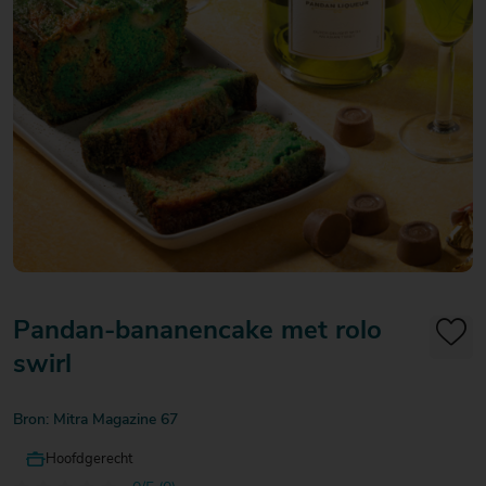
20
20
20
€ 20
€ 20
€ 20
Over Mitra
- €
- €
- €
Actiefolder
25
25
25
Voordelen Mitra Member
€ 25
Klantenservice
- €
30
Pandan-bananencake met rolo
swirl
Bron: Mitra Magazine 67
Hoofdgerecht