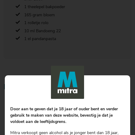
1 theelepel bakpoeder
165 gram bloem
1 rolletje rolo
10 ml Bandoeng 22
1 el pandanpasta
Bereiding
Klop met een mixer de boter met de suiker romig.
Voeg de eieren en melk toe en klop egaal.
Door aan te geven dat je 18 jaar of ouder bent en verder
Doe 2 bananen, vanillesuiker, zout en bakpoeder erbij en klop
gebruik te maken van deze website, bevestig je dat je
egaal.
voldoet aan de leeftijdsgrens.
Voeg de bloem en een scheutje Bandoeng 22 toe en klop tot
Mitra verkoopt geen alcohol als je jonger bent dan 18 jaar,
een mooi klontvrij beslag.