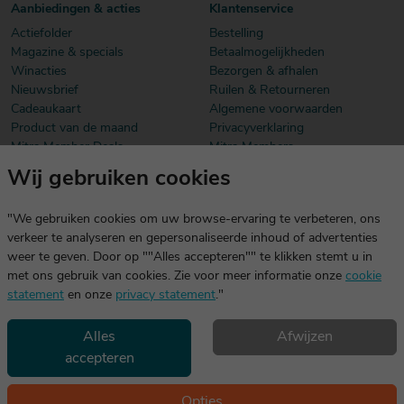
Aanbiedingen & acties
Klantenservice
Actiefolder
Bestelling
Magazine & specials
Betaalmogelijkheden
Winacties
Bezorgen & afhalen
Nieuwsbrief
Ruilen & Retourneren
Cadeaukaart
Algemene voorwaarden
Product van de maand
Privacyverklaring
Mitra Member Deals
Mitra Members
Wij gebruiken cookies
Download onze app
De app is exclusief voor Mitra Members. Je logt eenvoudig in met
"We gebruiken cookies om uw browse-ervaring te verbeteren, ons
dezelfde gegevens die je voor mitra.nl gebruikt.
verkeer te analyseren en gepersonaliseerde inhoud of advertenties
weer te geven. Door op ""Alles accepteren"" te klikken stemt u in
met ons gebruik van cookies. Zie voor meer informatie onze
cookie
statement
en onze
privacy statement
."
Alles
Afwijzen
accepteren
Geniet, maar drink met mate. Geen 18 geen alcohol
©2026 Mitra -
Disclaimer
en
copyright
- Verantwoord
Opties