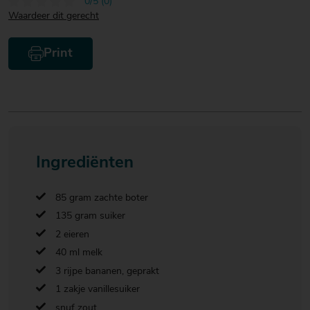
0/5 (0)
Waardeer dit gerecht
Print
Ingrediënten
85 gram zachte boter
135 gram suiker
2 eieren
40 ml melk
3 rijpe bananen, geprakt
1 zakje vanillesuiker
snuf zout