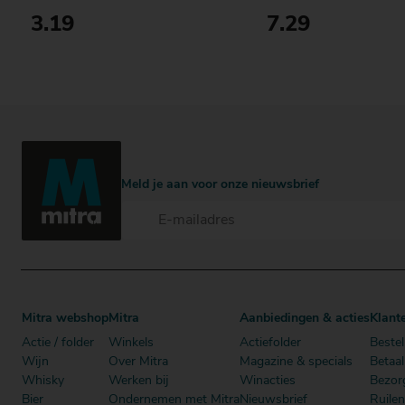
3.19
7.29
Bestellen
Fles
Meld je aan voor onze nieuwsbrief
Mitra webshop
Mitra
Aanbiedingen & acties
Klant
Actie / folder
Winkels
Actiefolder
Bestel
Wijn
Over Mitra
Magazine & specials
Betaa
Whisky
Werken bij
Winacties
Bezor
Bier
Ondernemen met Mitra
Nieuwsbrief
Ruile