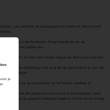
ekenpan. Laat uitlekken op keukenpapier en breek het hierna in niet
 bakvet.
n het 3e ei los in een kommetje. Meng tweederde van de
mengsel tot een gladde saus.
 aan de kook. Als het water kookt voeg je een flinke snuf zout toe.
 deze
wijzing op de verpakking maar zorg dat de past al dente is, dus net
aat goed uitlekken.
voor je
et erin weer op de warmtebron tot het bakvet vloeibaar is.
an
met het bakvet, de stukjes pancetta en het ei-kaasmengsel. Goed
heppen zodat de spaghetti helemaal bedekt is met de mooie romige