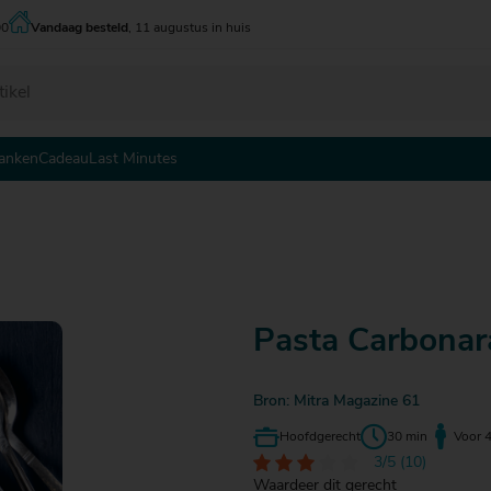
00
Vandaag besteld
, 11 augustus in huis
anken
Cadeau
Last Minutes
 - tot € 5
 - tot € 5
 - tot € 5
 - € 10
 - € 10
 - € 10
0 - € 15
0 - € 15
0 - € 15
5 - € 20
5 - € 20
5 - € 20
Pasta Carbonar
0 - € 25
0 - € 25
0 - € 25
5 - € 30
Bron: Mitra Magazine 61
Hoofdgerecht
30 min
Voor 
3/5 (10)
 € 30
Waardeer dit gerecht