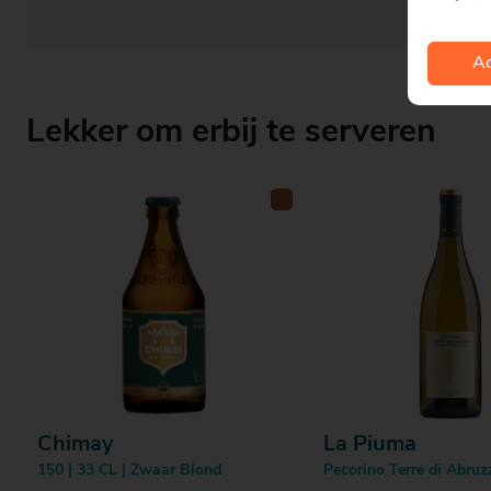
Ac
Lekker om erbij te serveren
Chimay
La Piuma
150 | 33 CL | Zwaar Blond
Pecorino Terre di Abruz