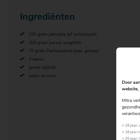
Ingrediënten
150 gram pancetta (of ontbijtspek)
300 gram (verse) spaghetti
75 gram Parmezaanse kaas, geraspt
3 eieren
goede olijfolie
peper en zout
Door aan
website, 
Mitra ver
gezondhei
verantwo
< 18 jaar,
< 18 jaar 
< 25 jaar, 