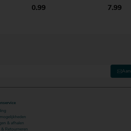
0.99
7.99
Doos
Bestellen
Fles
Aan
enservice
ling
lmogelijkheden
gen & afhalen
n & Retourneren