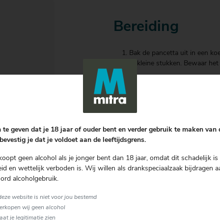
Bereiding
Bak de pancetta uit in een ko
te kleine stukken. Bewaar het
Klop 2 eieren en de dooier va
Parmezaanse kaas door het ei
Breng een grote pan met water
 te geven dat je 18 jaar of ouder bent en verder gebruik te maken van
Kook de spaghetti volgens aan
bevestig je dat je voldoet aan de leeftijdsgrens.
gaar. Giet de spaghetti af en l
koopt geen alcohol als je jonger bent dan 18 jaar, omdat dit schadelijk is 
Zet de koekenpan met het bakv
d en wettelijk verboden is. Wij willen als drankspeciaalzaak bijdragen a
ord alcoholgebruik.
Meng de spaghetti nu meteen 
schudden of voorzichtig omsc
 deze website is niet voor jou bestemd
saus.
verkopen wij geen alcohol
laat je legitimatie zien