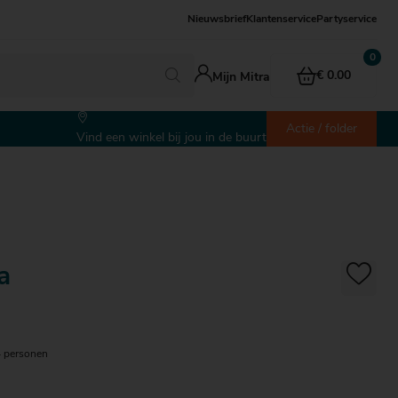
Nieuwsbrief
Klantenservice
Partyservice
€ 0.00
Mijn Mitra
Actie / folder
Vind een winkel bij jou in de buurt
a
4 personen