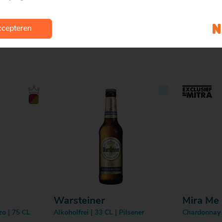
Verdeel over 4 borden en stro
cepteren
Warsteiner
Mira Me
zo | 75 CL
Alkoholfrei | 33 CL | Pilsener
Chardonnay 