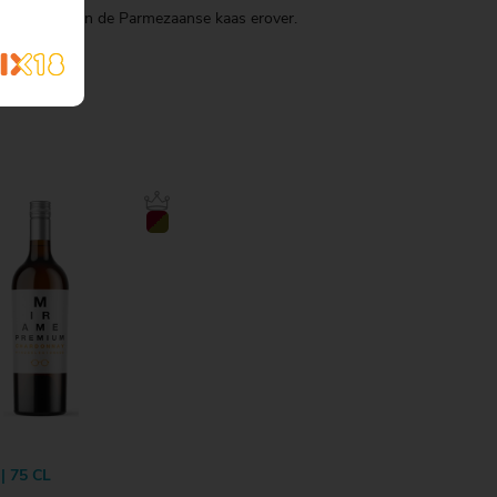
oi de rest van de Parmezaanse kaas erover.
| 75 CL