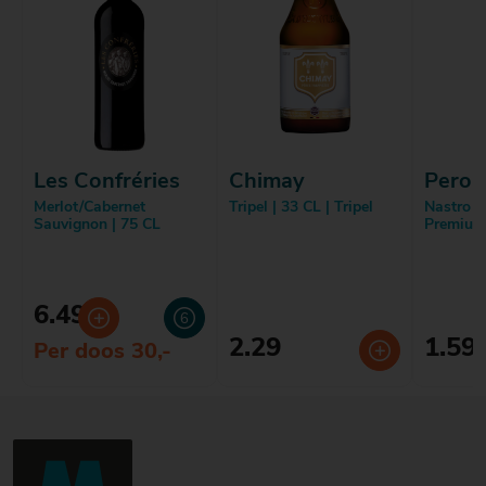
Les Confréries
Chimay
Peron
Merlot/Cabernet
Tripel | 33 CL | Tripel
Nastro A
Sauvignon | 75 CL
Premium 
6.49
2.29
1.59
Per doos 30,-