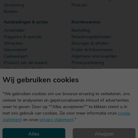
Alcoholvrij
Podcast
Boeken
Aanbiedingen & acties
Klantenservice
Actiefolder
Bestelling
Magazine & specials
Betaalmogelijkheden
Winacties
Bezorgen & afhalen
Nieuwsbrief
Ruilen & Retourneren
Cadeaukaart
Algemene voorwaarden
Product van de maand
Privacyverklaring
Mitra Member Deals
Mitra Members
Wij gebruiken cookies
Download onze app
De app is exclusief voor Mitra Members. Je logt eenvoudig in met
"We gebruiken cookies om uw browse-ervaring te verbeteren, ons
dezelfde gegevens die je voor mitra.nl gebruikt.
verkeer te analyseren en gepersonaliseerde inhoud of advertenties
weer te geven. Door op ""Alles accepteren"" te klikken stemt u in
met ons gebruik van cookies. Zie voor meer informatie onze
cookie
statement
en onze
privacy statement
."
Alles
Afwijzen