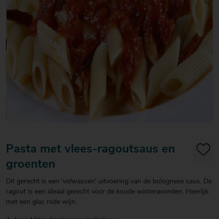
20
20
20
€ 20
€ 20
€ 20
Over Mitra
- €
- €
- €
Actiefolder
25
25
25
Voordelen Mitra Member
€ 25
Klantenservice
- €
30
Pasta met vlees-ragoutsaus en
groenten
Dit gerecht is een 'volwassen' uitvoering van de bolognese saus. De
ragout is een ideaal gerecht voor de koude winteravonden. Heerlijk
met een glas rode wijn.