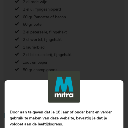
2 dl rode wijn
2 el ui, fijngesnipperd
60 gr Pancetta of bacon
60 gr boter
2 el peterselie, fijngehakt
2 el wortel, fijngehakt
1 laurierblad
2 el bleekselderij, fijngehakt
zout en peper
50 gr champignons
Door aan te geven dat je 18 jaar of ouder bent en verder
Bereiding
gebruik te maken van deze website, bevestig je dat je
voldoet aan de leeftijdsgrens.