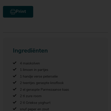
Print
Ingrediënten
4 maiskolven
1 limoen in partjes
1 handje verse peterselie
2 teentjes geraspte knoflook
2 el geraspte Parmezaanse kaas
2 tl zure room
2 tl Griekse yoghurt
snuf peper en zout