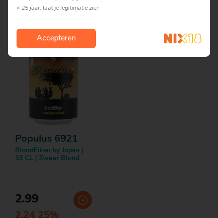
< 25 jaar, laat je legitimatie zien
Accepteren
Populus 6921
BlondEiken by Jopen |
33 CL | Zwaar Blond
2.99
2.24 25%