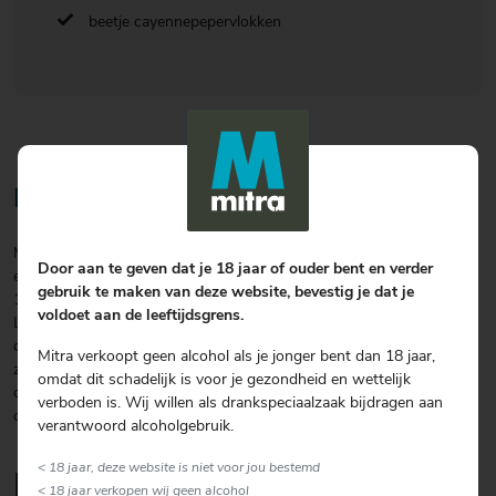
beetje cayennepepervlokken
Bereiding
Meng de yoghurt met de zure room, knoflook, geraspte kaas, peper
Door aan te geven dat je 18 jaar of ouder bent en verder
en zout in een kom. Zet dit in de koeling. Kook de mais in ongeveer
gebruik te maken van deze website, bevestig je dat je
15 minuten gaar in een pan met heet water en een theelepel zout.
voldoet aan de leeftijdsgrens.
Lek ze uit en laat het afkoelen. Leg de mais vervolgens op de gril en
draai ze regelmatig om. Als ze de juiste temperatuur hebben haal je
Mitra verkoopt geen alcohol als je jonger bent dan 18 jaar,
ze van de gril en bestrijk je de kolven met wat limoen en daarover
omdat dit schadelijk is voor je gezondheid en wettelijk
de yoghurtmix. Top het verder af met een paar
verboden is. Wij willen als drankspeciaalzaak bijdragen aan
cayennepepervlokken en verse peterselie.
verantwoord alcoholgebruik.
< 18 jaar, deze website is niet voor jou bestemd
Lekker om erbij te serveren
< 18 jaar verkopen wij geen alcohol