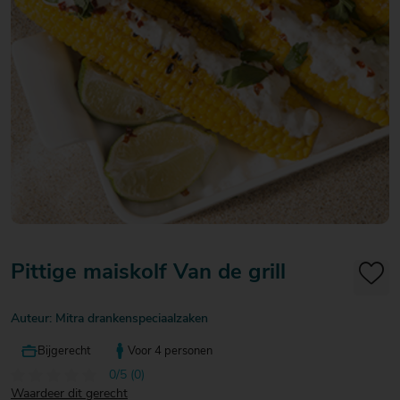
20
20
20
€ 20
€ 20
€ 20
Over Mitra
- €
- €
- €
Actiefolder
25
25
25
Voordelen Mitra Member
€ 25
Klantenservice
- €
30
Pittige maiskolf Van de grill
Auteur: Mitra drankenspeciaalzaken
Bijgerecht
Voor 4 personen
0/5 (0)
Waardeer dit gerecht