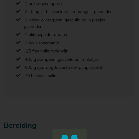
1 ui, fijngesnipperd
2 stengels bleekselderij, in boogjes gesneden
1 kleine winterpeen, geschild en in plakjes
gesneden
1 blik gepelde tomaten
1 takje rozemarijn
1/2 fles volle rode wijn
400 g pompoen, geschild en in blokjes
500 g gedroogde pasta (bv. pappardelle)
10 blaadjes salie
Bereiding