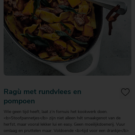
20
20
20
€ 20
€ 20
€ 20
Over Mitra
- €
- €
- €
Actiefolder
25
25
25
Voordelen Mitra Member
€ 25
Klantenservice
- €
30
Ragù met rundvlees en
pompoen
Wie geen tijd heeft, laat z’n fornuis het kookwerk doen.
<b>Stoofpannetjes</b> zijn niet alleen hét smaakgenot van de
herfst, maar vooral lekker lui en easy. Geen moeilijkdoenerij. Vuur
omlaag en pruttelen maar. Voldoende <b>tijd voor een drankje</b>.