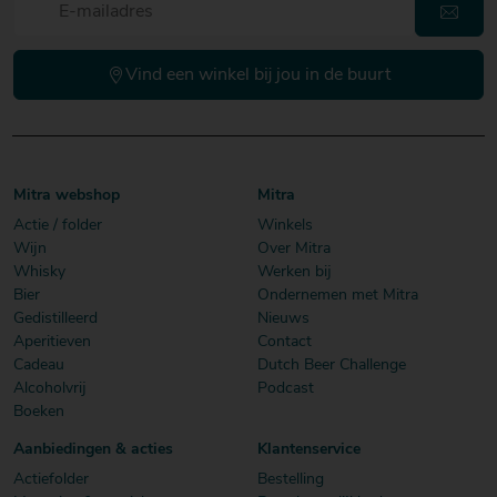
Vind een winkel bij jou in de buurt
Mitra webshop
Mitra
Actie / folder
Winkels
Wijn
Over Mitra
Whisky
Werken bij
Bier
Ondernemen met Mitra
Gedistilleerd
Nieuws
Aperitieven
Contact
Cadeau
Dutch Beer Challenge
Alcoholvrij
Podcast
Boeken
Aanbiedingen & acties
Klantenservice
Actiefolder
Bestelling